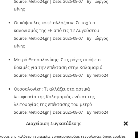
Source:
Metro24.gr
Date: 2026-08-07
By Γιώργος
Βένης
Οι κάψουλες καφέ αλλάζουν: Σε ισχύ ο
κανονισμός της ΕΕ από τις 12 Αυγούστου
Source:
Metro24.gr
Date: 2026-08-07
By Γιώργος
Βένης
Μετρό Θεσσαλονίκης: Στις ράγες απόψε οι
δοκιμές για την επέκταση στην Καλαμαριά
Source:
Metro24.gr
Date: 2026-08-07
By metro24
Θεσσαλονίκη: Τι αλλάζει στα αστικά
λεωφορεία της Καλαμαριάς ενόψει της
λειτουργίας της επέκτασης του μετρό
Source:
Metro24.gr
Date: 2026-08-07
By metro24
Διαχείριση Συγκατάθεσης
χουμε την καλύτερη εμπειρία, χρησιμοποιούμε τεχνολογίες όπως cookies