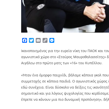
Facebook
Twitter
Email
Copy
Messenger
Link
Ικανοποιημένος για την ευρεία νίκη του ΠΑΟΚ και το
αγωνιστικό χώρο στο «Σταύρος Μαυροθαλασσίτης» δή
Αιγάλεω στο πρώτο ματς των «16» του Κυπέλλου.
«Ήταν ένα όμορφο παιχνίδι, βάλαμε κάποια γκολ πο
συμμετοχής σε κάποια παιδιά. Ο αγωνιστικός χώρος δ
εδώ συνέχεια. Είναι δύσκολο να δείξεις τις ικανότητ
σημαντικό και για λόγους ψυχολογίας που κερδίσαμε,
έπρεπε να κάνουν μια πιο δυναμική προπόνηση», δή