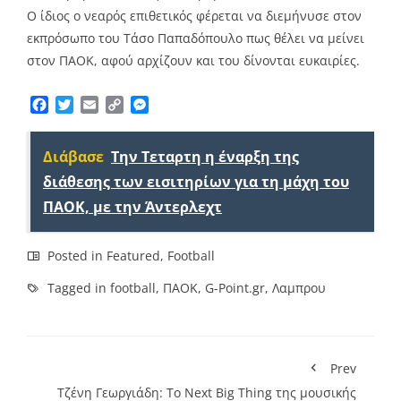
Ο ίδιος ο νεαρός επιθετικός φέρεται να διεμήνυσε στον
εκπρόσωπο του Τάσο Παπαδόπουλο πως θέλει να μείνει
στον ΠΑΟΚ, αφού αρχίζουν και του δίνονται ευκαιρίες.
Facebook
Twitter
Email
Copy
Messenger
Link
Διάβασε
Την Τεταρτη η έναρξη της
διάθεσης των εισιτηρίων για τη μάχη του
ΠΑΟΚ, με την Άντερλεχτ
Posted in
Featured
,
Football
Tagged in
football
,
ΠΑΟΚ
,
G-Point.gr
,
Λαμπρου
Prev
Τζένη Γεωργιάδη: Το Next Big Thing της μουσικής