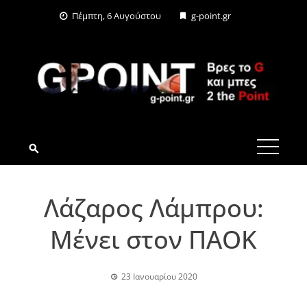
Skip
Πέμπτη, 6 Αυγούστου
g-point.gr
to
content
G-POINT.GR
Λάζαρος Λάμπρου:
Μένει στον ΠΑΟΚ
23 Ιανουαρίου 2020