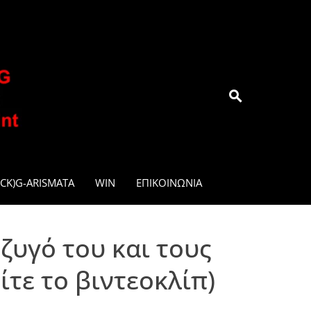
.GR
CK)G-ARISMATA
WIN
ΕΠΙΚΟΙΝΩΝΊΑ
ύζυγό του και τους
ίτε το βιντεοκλίπ)