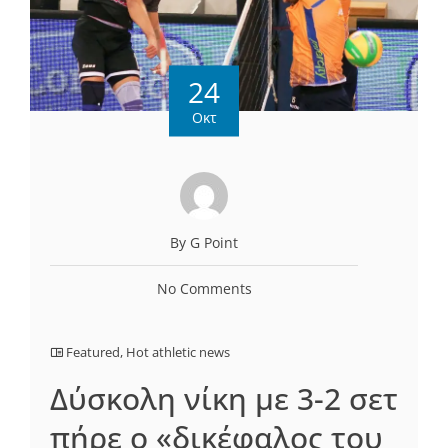
24
Οκτ
By G Point
No Comments
Featured
,
Hot athletic news
Δύσκολη νίκη με 3-2 σετ
πήρε ο «δικέφαλος του