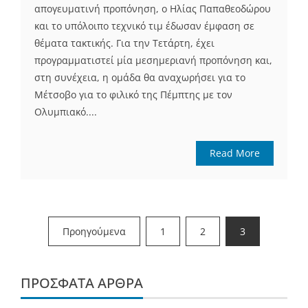
απογευματινή προπόνηση, ο Ηλίας Παπαθεοδώρου
και το υπόλοιπο τεχνικό τιμ έδωσαν έμφαση σε
θέματα τακτικής. Για την Τετάρτη, έχει
προγραμματιστεί μία μεσημεριανή προπόνηση και,
στη συνέχεια, η ομάδα θα αναχωρήσει για το
Μέτσοβο για το φιλικό της Πέμπτης με τον
Ολυμπιακό....
Read More
Σελιδοποίηση
Προηγούμενα
1
2
3
άρθρων
ΠΡΌΣΦΑΤΑ ΆΡΘΡΑ