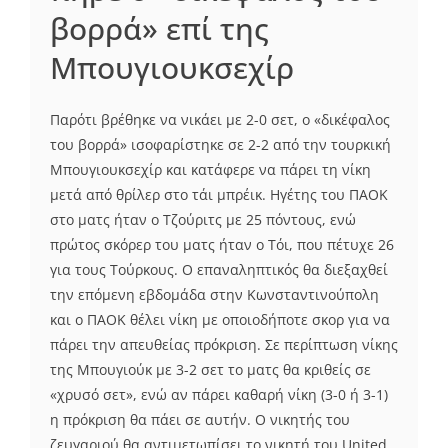
βορρά» επί της
Μπουγιουκσεχίρ
Παρότι βρέθηκε να νικάει με 2-0 σετ, ο «δικέφαλος
του βορρά» ισοφαρίστηκε σε 2-2 από την τουρκική
Μπουγιουκσεχίρ και κατάφερε να πάρει τη νίκη
μετά από θρίλερ στο τάι μπρέικ. Ηγέτης του ΠΑΟΚ
στο ματς ήταν ο Τζούριτς με 25 πόντους, ενώ
πρώτος σκόρερ του ματς ήταν ο Τόι, που πέτυχε 26
για τους Τούρκους. Ο επαναληπτικός θα διεξαχθεί
την επόμενη εβδομάδα στην Κωνσταντινούπολη
και ο ΠΑΟΚ θέλει νίκη με οποιοδήποτε σκορ για να
πάρει την απευθείας πρόκριση. Σε περίπτωση νίκης
της Μπουγιούκ με 3-2 σετ το ματς θα κριθείς σε
«χρυσό σετ», ενώ αν πάρει καθαρή νίκη (3-0 ή 3-1)
η πρόκριση θα πάει σε αυτήν. Ο νικητής του
ζευγαριού θα αντιμετωπίσει το νικητή του United