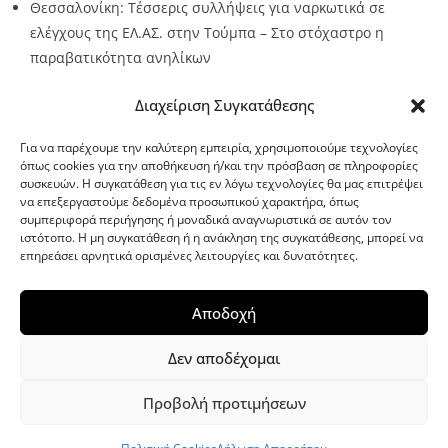
Θεσσαλονίκη: Τέσσερις συλλήψεις για ναρκωτικά σε
ελέγχους της ΕΛ.ΑΣ. στην Τούμπα – Στο στόχαστρο η
παραβατικότητα ανηλίκων
Source:
Metro24.gr
Date: 2026-08-08
By metro24
Διαχείριση Συγκατάθεσης
Για να παρέχουμε την καλύτερη εμπειρία, χρησιμοποιούμε τεχνολογίες
όπως cookies για την αποθήκευση ή/και την πρόσβαση σε πληροφορίες
συσκευών. Η συγκατάθεση για τις εν λόγω τεχνολογίες θα μας επιτρέψει
να επεξεργαστούμε δεδομένα προσωπικού χαρακτήρα, όπως
G-point.gr
συμπεριφορά περιήγησης ή μοναδικά αναγνωριστικά σε αυτόν τον
ιστότοπο. Η μη συγκατάθεση ή η ανάκληση της συγκατάθεσης, μπορεί να
επηρεάσει αρνητικά ορισμένες λειτουργίες και δυνατότητες.
Αποδοχή
Δεν αποδέχομαι
Προβολή προτιμήσεων
WordPress Theme
|
Viral News
by HashThemes