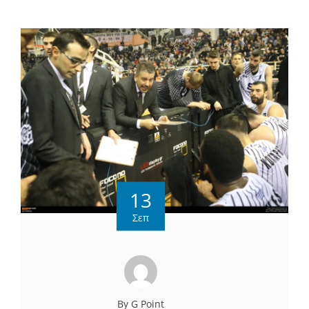
13
Σεπ
By G Point