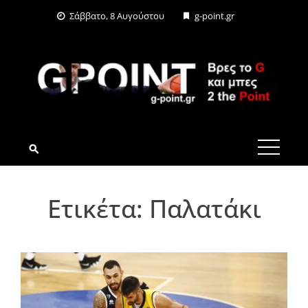
Skip
Σάββατο, 8 Αυγούστου
g-point.gr
to
content
G-POINT.GR
Ετικέτα:
Παλατάκι