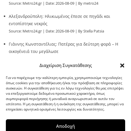
Source:
Metro24.gr
Date: 2026-08-09
By metro24
Αλεξανδρούπολη: Ηλικιωμένος έπεσε σε πηγάδι και
εντοπίστηκε νεκρός
Source:
Metro24.gr
Date: 2026-08-09
By Stella Patsia
Γιάννης Κωνσταντέλιας: Πατέρας για δεύτερη φορά – Η
οικογένειά του μεγάλωσε
Source:
Metro24.gr
Date: 2026-08-09
By metro24
Διαχείριση Συγκατάθεσης
Για να παρέχουμε την καλύτερη εμπειρία, χρησιμοποιούμε τεχνολογίες
όπως cookies για την αποθήκευση ή/και την πρόσβαση σε πληροφορίες
συσκευών. Η συγκατάθεση για τις εν λόγω τεχνολογίες θα μας επιτρέψει
να επεξεργαστούμε δεδομένα προσωπικού χαρακτήρα, όπως
G-point.gr
συμπεριφορά περιήγησης ή μοναδικά αναγνωριστικά σε αυτόν τον
ιστότοπο. Η μη συγκατάθεση ή η ανάκληση της συγκατάθεσης, μπορεί να
επηρεάσει αρνητικά ορισμένες λειτουργίες και δυνατότητες.
Αποδοχή