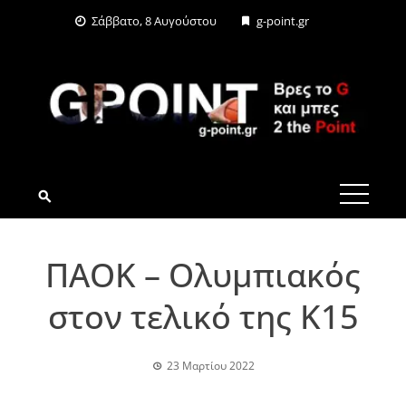
Skip
Σάββατο, 8 Αυγούστου
g-point.gr
to
content
G-POINT.GR
ΠΑΟΚ – Ολυμπιακός
στον τελικό της Κ15
23 Μαρτίου 2022