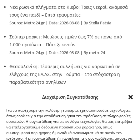
Νέα ρωσικά πλήγματα στο Κίεβο: Τρεις νεκροί, ανάμεσά
τους ένα παιδί – Επτά τραυματίες
Source:
Metro24.gr
Date: 2026-08-08
By Stella Patsia
Σούπερ μάρκετ: Μειώσεις τιμών έως 7% σε πάνω από
1.000 προϊόντα – Πότε ξεκινούν
Source:
Metro24.gr
Date: 2026-08-08
By metro24
Θεσσαλονίκη: Τέσσερις συλλήψεις για ναρκωτικά σε
ελέγχους της ΕΛ.ΑΣ. στην Τούμπα – Στο στόχαστρο η
παραβατικότητα ανηλίκων
Source:
Metro24.gr
Date: 2026-08-08
By metro24
Διαχείριση Συγκατάθεσης
Για να παρέχουμε την καλύτερη εμπειρία, χρησιμοποιούμε τεχνολογίες
όπως cookies για την αποθήκευση ή/και την πρόσβαση σε πληροφορίες
συσκευών. Η συγκατάθεση για τις εν λόγω τεχνολογίες θα μας επιτρέψει
να επεξεργαστούμε δεδομένα προσωπικού χαρακτήρα, όπως
G-point.gr
συμπεριφορά περιήγησης ή μοναδικά αναγνωριστικά σε αυτόν τον
ιστότοπο. Η μη συγκατάθεση ή η ανάκληση της συγκατάθεσης, μπορεί να