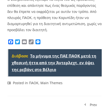
επίθεση και απάντησε πως ένας θεσμικός παράγοντας
δεν θα έπρεπε να εκφράζεται με αυτόν τον τρόπο. Από
πλευράς ΠΑΟΚ, η πρόθεση του Καρυπίδη ήταν να
διαμαρτυρηθεί για τη διαιτητική αντιμετώπιση, χωρίς να
προσβάλει τον διαιτητή.
Facebook
Twitter
Email
Copy
Messenger
Link
Διάβασε
Το μήνυμα της ΠΑΕ ΠΑΟΚ μετά τη
χθεσινή ήττα από την Άντερλεχτ, εν όψει
της ρεβάνς στο Βέλγιο
Posted in
ΠΑΟΚ
,
Main Themes
Prev