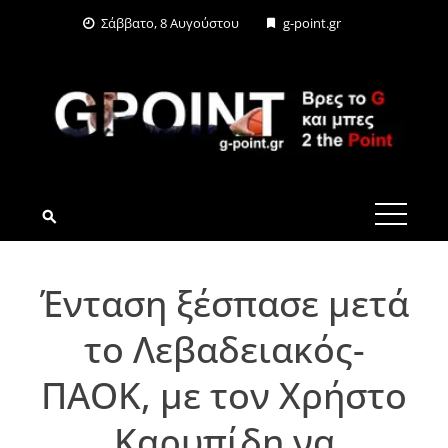
Skip
Σάββατο, 8 Αυγούστου
g-point.gr
to
content
G-POINT.GR
Ένταση ξέσπασε μετά
το Λεβαδειακός-
ΠΑΟΚ, με τον Χρήστο
Καρυπίδη να