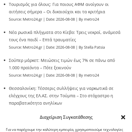
Τουρισμός για όλους: Για ποιους ΑΦΜ ανοίγουν οι
αιτήσεις σήμερα – Οι δικαιούχοι και τα κριτήρια
Source:
Metro24.gr
Date: 2026-08-08
By metro24
Νέα ρωσικά πλήγματα στο Κίεβο: Τρεις νεκροί, ανάμεσά
τους ένα παιδί – Επτά τραυματίες
Source:
Metro24.gr
Date: 2026-08-08
By Stella Patsia
Σούπερ μάρκετ: Μειώσεις τιμών έως 7% σε πάνω από
1.000 προϊόντα – Πότε ξεκινούν
Source:
Metro24.gr
Date: 2026-08-08
By metro24
Θεσσαλονίκη: Τέσσερις συλλήψεις για ναρκωτικά σε
ελέγχους της ΕΛ.ΑΣ. στην Τούμπα – Στο στόχαστρο η
παραβατικότητα ανηλίκων
Source:
Metro24.gr
Date: 2026-08-08
By metro24
Διαχείριση Συγκατάθεσης
Για να παρέχουμε την καλύτερη εμπειρία, χρησιμοποιούμε τεχνολογίες