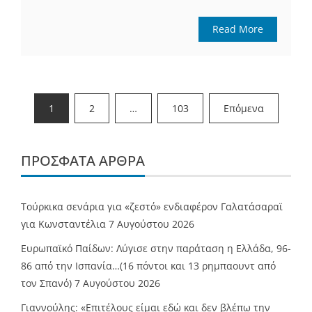
Read More
Σελιδοποίηση
1
2
…
103
Επόμενα
άρθρων
ΠΡΌΣΦΑΤΑ ΆΡΘΡΑ
Τούρκικα σενάρια για «ζεστό» ενδιαφέρον Γαλατάσαραϊ
για Κωνσταντέλια
7 Αυγούστου 2026
Ευρωπαϊκό Παίδων: Λύγισε στην παράταση η Ελλάδα, 96-
86 από την Ισπανία…(16 πόντοι και 13 ρημπαουντ από
τον Σπανό)
7 Αυγούστου 2026
Γιαννούλης: «Επιτέλους είμαι εδώ και δεν βλέπω την