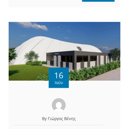
16
Ιούν
By Γιώργος Βένης