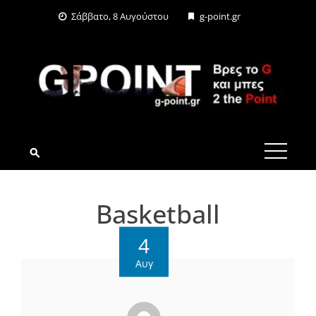
Skip
Σάββατο, 8 Αυγούστου
g-point.gr
to
content
G-POINT.GR
Basketball
4
Αυγ