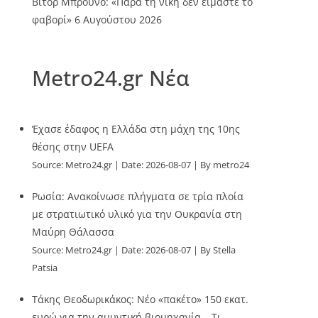
Βίτορ Μπρούνο: «Παρά τη νίκη δεν είμαστε το
φαβορί»
6 Αυγούστου 2026
Metro24.gr Νέα
Έχασε έδαφος η Ελλάδα στη μάχη της 10ης
θέσης στην UEFA
Source:
Metro24.gr
Date: 2026-08-07
By metro24
Ρωσία: Ανακοίνωσε πλήγματα σε τρία πλοία
με στρατιωτικό υλικό για την Ουκρανία στη
Μαύρη Θάλασσα
Source:
Metro24.gr
Date: 2026-08-07
By Stella
Patsia
Τάκης Θεοδωρικάκος: Νέο «πακέτο» 150 εκατ.
ευρώ για την αμυντική βιομηχανία – Τι