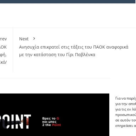
rev
Next
ΑΟΚ
Ανησυχία επικρατεί στις τάξεις του ΠΑΟΚ αναφορικά
υφή,
με την κατάσταση του Γίρι Παβλένκα
κό/
Για να παρέ
για την απ
για τις εν 
προσωπικού
σε αυτόν το
επηρεάσει α