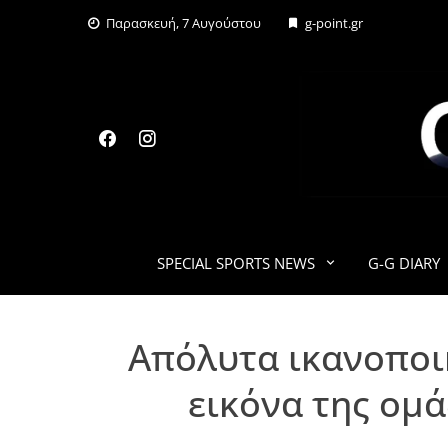
Skip
Παρασκευή, 7 Αυγούστου
g-point.gr
to
content
SPECIAL SPORTS NEWS
G-G DIARY
Απόλυτα ικανοποι
εικόνα της ομ