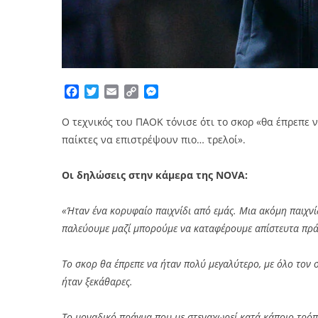
Facebook
Twitter
Email
Copy
Messenger
Link
Ο τεχνικός του ΠΑΟΚ τόνισε ότι το σκορ «θα έπρεπε 
παίκτες να επιστρέψουν πιο… τρελοί».
Οι δηλώσεις στην κάμερα της NOVA:
«Ήταν ένα κορυφαίο παιχνίδι από εμάς. Μια ακόμη παιχνίδ
παλεύουμε μαζί μπορούμε να καταφέρουμε απίστευτα πρά
Το σκορ θα έπρεπε να ήταν πολύ μεγαλύτερο, με όλο τον 
ήταν ξεκάθαρες.
Το μοναδικό πράγμα που με στεναχωρεί κατά κάποιο τρόπο