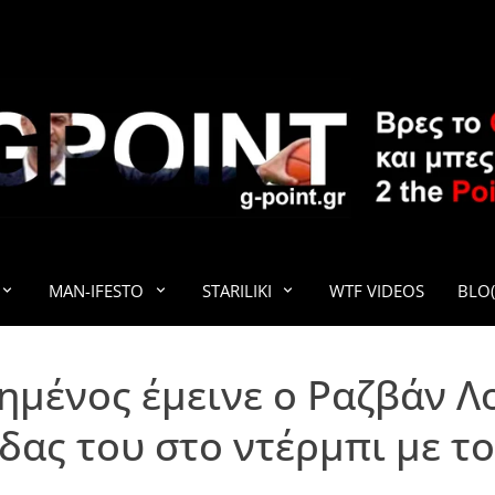
G-POINT
MAN-IFESTO
STARILIKI
WTF VIDEOS
BLO(
ημένος έμεινε ο Ραζβάν Λ
άδας του στο ντέρμπι με τ