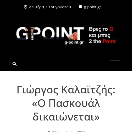
Skip
Δευτέρα, 10 Αυγούστου
g-point.gr
to
content
G-POINT.GR
Γιώργος Καλαϊτζής:
«Ο Πασκουάλ
δικαιώνεται»