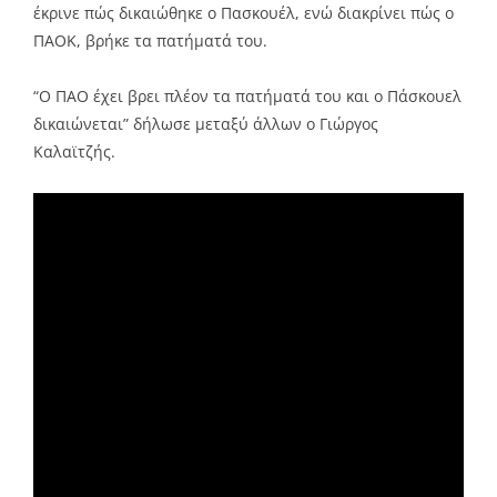
έκρινε πώς δικαιώθηκε ο Πασκουέλ, ενώ διακρίνει πώς ο
ΠΑΟΚ, βρήκε τα πατήματά του.
“Ο ΠΑΟ έχει βρει πλέον τα πατήματά του και ο Πάσκουελ
δικαιώνεται” δήλωσε μεταξύ άλλων ο Γιώργος
Καλαϊτζής.