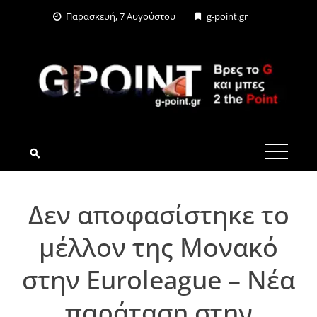
Skip
Παρασκευή, 7 Αυγούστου
g-point.gr
to
content
G-POINT.GR
Δεν αποφασίστηκε το
μέλλον της Μονακό
στην Euroleague – Νέα
παράταση στην