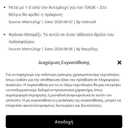
Ήττα με 1-0 από την Άντερλεχτ για τον ΠΑΟΚ – Στο
Βέλγιο θα κριθεί η πρόκριση
Source:
Metro24.gr
Date: 2026-08-07
By metro24
Φράνκο Μπαρέζι: Το αντίο σε έναν αθάνατο θρύλο του
ποδοσφαίρου
Source:
Metro24.gr
Date: 2026-08-06
By Βαγγέλης
Παλληκαράς
Διαχείριση Συγκατάθεσης
Για να παρέχουμε την καλύτερη εμπειρία, χρησιμοποιούμε τεχνολογίες
όπως cookies για την αποθήκευση ή/και την πρόσβαση σε πληροφορίες
συσκευών. Η συγκατάθεση για τις εν λόγω τεχνολογίες θα μας επιτρέψει
να επεξεργαστούμε δεδομένα προσωπικού χαρακτήρα, όπως
G-point.gr
συμπεριφορά περιήγησης ή μοναδικά αναγνωριστικά σε αυτόν τον
ιστότοπο. Η μη συγκατάθεση ή η ανάκληση της συγκατάθεσης, μπορεί να
επηρεάσει αρνητικά ορισμένες λειτουργίες και δυνατότητες.
Αποδοχή