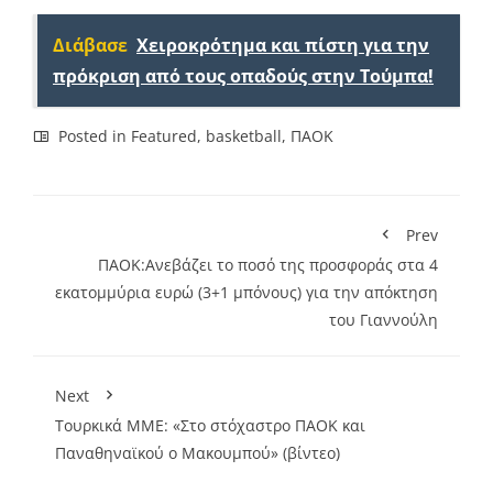
Link
Διάβασε
Χειροκρότημα και πίστη για την
πρόκριση από τους οπαδούς στην Τούμπα!
Posted in
Featured
,
basketball
,
ΠΑΟΚ
Prev
ΠΑΟΚ:Ανεβάζει το ποσό της προσφοράς στα 4
εκατομμύρια ευρώ (3+1 μπόνους) για την απόκτηση
του Γιαννούλη
Next
Τουρκικά ΜΜΕ: «Στο στόχαστρο ΠΑΟΚ και
Παναθηναϊκού ο Μακουμπού» (βίντεο)