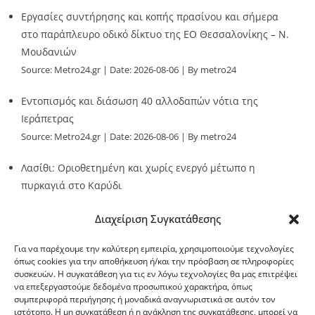
Εργασίες συντήρησης και κοπής πρασίνου και σήμερα
στο παράπλευρο οδικό δίκτυο της ΕΟ Θεσσαλονίκης – Ν.
Μουδανιών
Source:
Metro24.gr
Date: 2026-08-06
By metro24
Εντοπισμός και διάσωση 40 αλλοδαπών νότια της
Ιεράπετρας
Source:
Metro24.gr
Date: 2026-08-06
By metro24
Λασίθι: Οριοθετημένη και χωρίς ενεργό μέτωπο η
πυρκαγιά στο Καρύδι
Source:
Metro24.gr
Date: 2026-08-06
By metro24
Διαχείριση Συγκατάθεσης
Για να παρέχουμε την καλύτερη εμπειρία, χρησιμοποιούμε τεχνολογίες
όπως cookies για την αποθήκευση ή/και την πρόσβαση σε πληροφορίες
συσκευών. Η συγκατάθεση για τις εν λόγω τεχνολογίες θα μας επιτρέψει
να επεξεργαστούμε δεδομένα προσωπικού χαρακτήρα, όπως
G-point.gr
συμπεριφορά περιήγησης ή μοναδικά αναγνωριστικά σε αυτόν τον
ιστότοπο. Η μη συγκατάθεση ή η ανάκληση της συγκατάθεσης, μπορεί να