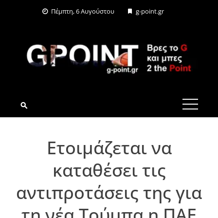
Skip
Πέμπτη, 6 Αυγούστου
g-point.gr
to
content
G-POINT.GR
Ετοιμάζεται να
καταθέσει τις
αντιπροτάσεις της για
τη νέα Τούμπα η ΠΑΕ