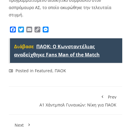
προγραμματισμένο διοικητικό συμβούλιο στον
ασπρόμαυρο ΑΣ, το οποίο ακυρώθηκε την τελευταία
στιγμή.
Facebook
Twitter
Email
Copy
Messenger
Link
Διάβασε
ΠΑΟΚ: Ο Κωνσταντέλιας
αναδείχθηκε Fans Man of the Match
Posted in
Featured
,
ΠΑΟΚ
Prev
A1 Xάντμπολ Γυναικών: Νίκη για ΠΑΟΚ
Next