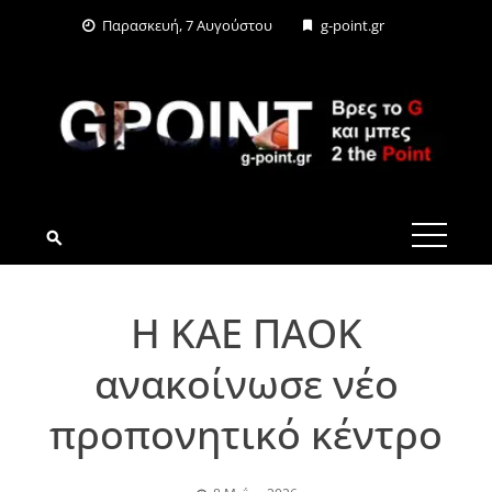
Skip
Παρασκευή, 7 Αυγούστου
g-point.gr
to
content
G-POINT.GR
Η ΚΑΕ ΠΑΟΚ
ανακοίνωσε νέο
προπονητικό κέντρο