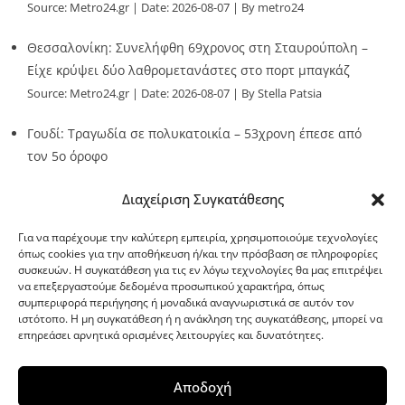
Source:
Metro24.gr
Date: 2026-08-07
By metro24
Θεσσαλονίκη: Συνελήφθη 69χρονος στη Σταυρούπολη –
Είχε κρύψει δύο λαθρομετανάστες στο πορτ μπαγκάζ
Source:
Metro24.gr
Date: 2026-08-07
By Stella Patsia
Γουδί: Τραγωδία σε πολυκατοικία – 53χρονη έπεσε από
τον 5ο όροφο
Source:
Metro24.gr
Date: 2026-08-07
By metro24
Διαχείριση Συγκατάθεσης
Για να παρέχουμε την καλύτερη εμπειρία, χρησιμοποιούμε τεχνολογίες
όπως cookies για την αποθήκευση ή/και την πρόσβαση σε πληροφορίες
συσκευών. Η συγκατάθεση για τις εν λόγω τεχνολογίες θα μας επιτρέψει
να επεξεργαστούμε δεδομένα προσωπικού χαρακτήρα, όπως
G-point.gr
συμπεριφορά περιήγησης ή μοναδικά αναγνωριστικά σε αυτόν τον
ιστότοπο. Η μη συγκατάθεση ή η ανάκληση της συγκατάθεσης, μπορεί να
επηρεάσει αρνητικά ορισμένες λειτουργίες και δυνατότητες.
Αποδοχή