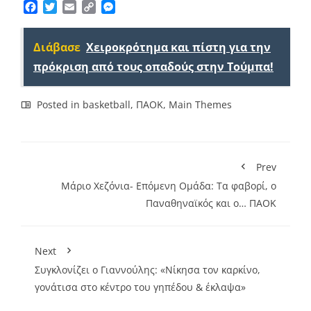
Facebook
Twitter
Email
Copy
Messenger
Link
Διάβασε
Χειροκρότημα και πίστη για την
πρόκριση από τους οπαδούς στην Τούμπα!
Posted in
basketball
,
ΠΑΟΚ
,
Main Themes
Prev
Μάριο Χεζόνια- Επόμενη Ομάδα: Τα φαβορί, ο
Παναθηναϊκός και ο… ΠΑΟΚ
Next
Συγκλονίζει ο Γιαννούλης: «Νίκησα τον καρκίνο,
γονάτισα στο κέντρο του γηπέδου & έκλαψα»