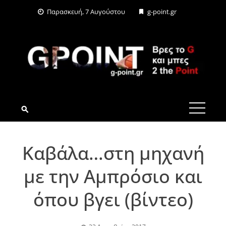
Skip
Παρασκευή, 7 Αυγούστου
g-point.gr
to
content
G-POINT.GR
Καβάλα…στη μηχανή
με την Αμπρόσιο και
όπου βγει (βίντεο)