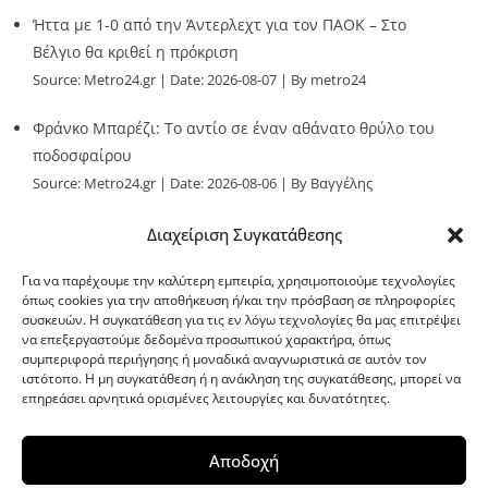
Ήττα με 1-0 από την Άντερλεχτ για τον ΠΑΟΚ – Στο
Βέλγιο θα κριθεί η πρόκριση
Source:
Metro24.gr
Date: 2026-08-07
By metro24
Φράνκο Μπαρέζι: Το αντίο σε έναν αθάνατο θρύλο του
ποδοσφαίρου
Source:
Metro24.gr
Date: 2026-08-06
By Βαγγέλης
Παλληκαράς
Διαχείριση Συγκατάθεσης
Για να παρέχουμε την καλύτερη εμπειρία, χρησιμοποιούμε τεχνολογίες
όπως cookies για την αποθήκευση ή/και την πρόσβαση σε πληροφορίες
συσκευών. Η συγκατάθεση για τις εν λόγω τεχνολογίες θα μας επιτρέψει
να επεξεργαστούμε δεδομένα προσωπικού χαρακτήρα, όπως
G-point.gr
συμπεριφορά περιήγησης ή μοναδικά αναγνωριστικά σε αυτόν τον
ιστότοπο. Η μη συγκατάθεση ή η ανάκληση της συγκατάθεσης, μπορεί να
επηρεάσει αρνητικά ορισμένες λειτουργίες και δυνατότητες.
Αποδοχή