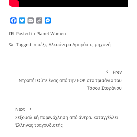
Facebook
Twitter
Email
Copy
Messenger
Link
Posted in
Planet Women
Tagged in
σέξι
,
Αλεσάντρα Αμπρόσιο
,
μηχανή
Prev
Ντροπή! Ούτε ένας από την ΕΟΚ στο τρισάγιο του
Τάσου Στεφάνου
Next
Σεξουαλική παρενόχληση από άντρα, καταγγέλλει
Έλληνας τραγουδιστής