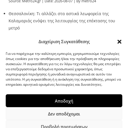
Source:
Metro24.gr
Date: 2026-08-07
By metro24
Θεσσαλονίκη: Τι αλλάζει στα αστικά λεωφορεία της
Καλαμαριάς ενόψει της λειτουργίας της επέκτασης του
μετρό
Source:
Metro24.gr
Date: 2026-08-07
By metro24
Διαχείριση Συγκατάθεσης
Για να παρέχουμε την καλύτερη εμπειρία, χρησιμοποιούμε τεχνολογίες
όπως cookies για την αποθήκευση ή/και την πρόσβαση σε πληροφορίες
συσκευών. Η συγκατάθεση για τις εν λόγω τεχνολογίες θα μας επιτρέψει
να επεξεργαστούμε δεδομένα προσωπικού χαρακτήρα, όπως
G-point.gr
συμπεριφορά περιήγησης ή μοναδικά αναγνωριστικά σε αυτόν τον
ιστότοπο. Η μη συγκατάθεση ή η ανάκληση της συγκατάθεσης, μπορεί να
επηρεάσει αρνητικά ορισμένες λειτουργίες και δυνατότητες.
Αποδοχή
Δεν αποδέχομαι
Προβολή προτιμήσεων