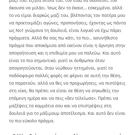
μαζί του, έζησα δίπλα του, τον είδα να δουλεύει, τον
άκουσα να μιλάει. Ίσως δεν το έκανε… εσκεμμένα, αλλά
το να είμαι διαρκώς μαζί του, βλέποντας τον πατέρα μου
να προετοιμάζει αγώνες, προπονήσεις, έχοντας ως πάντα
ως Νο1 γνώμονα τη δουλειά, είναι λογικό να έχω πάρει
πράγματα. Αλλά θα σας πω κάτι, το πιο… ασυνήθιστο
πράγμα που αποκόμισα από εκείνον είναι η άρνηση στην
απογοήτευση και η επιθυμία μου να παλεύω. Και αυτό
είναι το πιο σημαντικό, γιατί οι άνθρωποι όταν
απογοητεύονται, όταν νιώθουν ηττημένοι, γιατί το
ποδόσφαιρο πολλές φορές σε φέρνει σε αυτή την θέση,
τα παρατούν, αλλά να θες να προχωρήσεις, να πιστέψεις
στη νίκη, θα πρέπει να είσαι σε θέση να σηκωθείς την
επόμενη ημέρα και να πεις «δεν τελείωσε». Πρέπει να
μαζέψεις τα κομμάτια σου και να επιστρέψεις στη
δουλειά για το μάξιμουμ αποτέλεσμα. Και αυτό δεν είναι
το πιο εύκολο πράγμα.