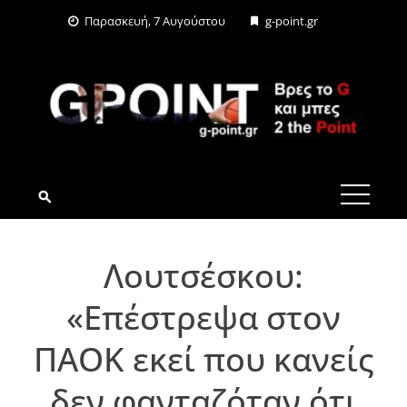
Skip
Παρασκευή, 7 Αυγούστου
g-point.gr
to
content
G-POINT.GR
Λουτσέσκου:
«Επέστρεψα στον
ΠΑΟΚ εκεί που κανείς
δεν φανταζόταν ότι