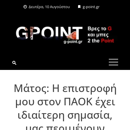
Skip
Δευτέρα, 10 Αυγούστου
g-point.gr
to
content
G-POINT.GR
Μάτος: Η επιστροφή
μου στον ΠΑΟΚ έχει
ιδιαίτερη σημασία,
μας περιμένουν