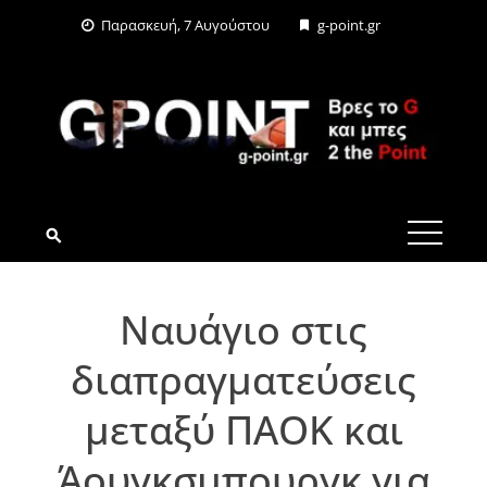
Skip
Παρασκευή, 7 Αυγούστου
g-point.gr
to
content
G-POINT.GR
Ναυάγιο στις
διαπραγματεύσεις
μεταξύ ΠΑΟΚ και
Άουγκσμπουργκ για