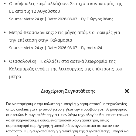
Οι κάψουλες καφέ αλλάζουν: Σε ισχύ ο κανονισμός της
ΕΕ από τις 12 Αυγούστου
Source:
Metro24.gr
Date: 2026-08-07
By Γιώργος Βένης
Μετρό Θεσσαλονίκης: Στις ράγες απόψε οι δοκιμές για
την επέκταση στην Καλαμαριά
Source:
Metro24.gr
Date: 2026-08-07
By metro24
Θεσσαλονίκη: Τι αλλάζει στα αστικά λεωφορεία της
Καλαμαριάς ενόψει της λειτουργίας της επέκτασης του
μετρό
Source:
Metro24.gr
Date: 2026-08-07
By metro24
Διαχείριση Συγκατάθεσης
Για να παρέχουμε την καλύτερη εμπειρία, χρησιμοποιούμε τεχνολογίες
όπως cookies για την αποθήκευση ή/και την πρόσβαση σε πληροφορίες
συσκευών. Η συγκατάθεση για τις εν λόγω τεχνολογίες θα μας επιτρέψει
να επεξεργαστούμε δεδομένα προσωπικού χαρακτήρα, όπως
G-point.gr
συμπεριφορά περιήγησης ή μοναδικά αναγνωριστικά σε αυτόν τον
ιστότοπο. Η μη συγκατάθεση ή η ανάκληση της συγκατάθεσης, μπορεί να