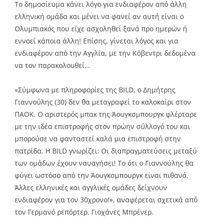
Το δημοσίευμα κάνει λόγο για ενδιαφέρον από άλλη
ελληνική ομάδα και μένει να φανεί αν αυτή είναι ο
Ολυμπιακός που είχε ασχοληθεί ξανά προ ημερών ή
εννοεί κάποια άλλη! Επίσης, γίνεται λόγος και για
ενδιαφέρον από την Αγγλία, με την Κόβεντρι δεδομένα
να τον παρακολουθεί…
«Σύμφωνα με πληροφορίες της BILD, ο Δημήτρης
Γιαννούλης (30) δεν θα μεταγραφεί το καλοκαίρι στον
ΠΑΟΚ. Ο αριστερός μπακ της Άουγκσμπουργκ φλέρταρε
με την ιδέα επιστροφής στον πρώην σύλλογό του και
μπορούσε να φανταστεί καλά μια επιστροφή στην
πατρίδα. Η BILD γνωρίζει: Οι διαπραγματεύσεις μεταξύ
των ομάδων έχουν ναυαγήσει! Το ότι ο Γιαννούλης θα
φύγει ωστόσο από την Άουγκσμπουργκ είναι πιθανό.
Άλλες ελληνικές και αγγλικές ομάδες δείχνουν
ενδιαφέρον για τον 30χρονο!», αναφέρεται σχετικά από
τον Γερμανό ρεπόρτερ, Γιοχάνες Μπρένερ.