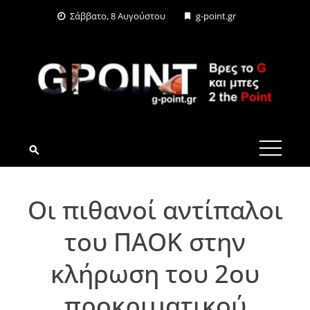
Skip
Σάββατο, 8 Αυγούστου
g-point.gr
to
content
G-POINT.GR
Οι πιθανοί αντίπαλοι
του ΠΑΟΚ στην
κλήρωση του 2ου
προκριματικού