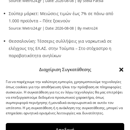
Source:
Metro24.gr
Date: 2026-08-08
By Stella Patsia
Σούπερ μάρκετ: Μειώσεις τιμών έως 7% σε πάνω από
1.000 προϊόντα – Πότε ξεκινούν
Source:
Metro24.gr
Date: 2026-08-08
By metro24
Θεσσαλονίκη: Τέσσερις συλλήψεις για ναρκωτικά σε
ελέγχους της ΕΛ.ΑΣ. στην Τούμπα – Στο στόχαστρο η
παραβατικότητα ανηλίκων
Source:
Metro24.gr
Date: 2026-08-08
By metro24
Διαχείριση Συγκατάθεσης
Για να παρέχουμε την καλύτερη εμπειρία, χρησιμοποιούμε τεχνολογίες
όπως cookies για την αποθήκευση ή/και την πρόσβαση σε πληροφορίες
συσκευών. Η συγκατάθεση για τις εν λόγω τεχνολογίες θα μας επιτρέψει
να επεξεργαστούμε δεδομένα προσωπικού χαρακτήρα, όπως
G-point.gr
συμπεριφορά περιήγησης ή μοναδικά αναγνωριστικά σε αυτόν τον
ιστότοπο. Η μη συγκατάθεση ή η ανάκληση της συγκατάθεσης, μπορεί να
επηρεάσει αρνητικά ορισμένες λειτουργίες και δυνατότητες.
Αποδοχή