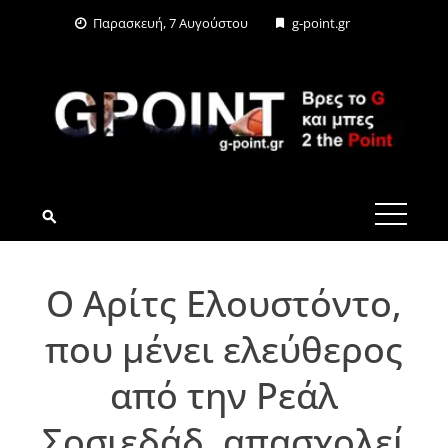
Skip
Παρασκευή, 7 Αυγούστου
g-point.gr
to
content
G-POINT.GR
Ο Αρίτς Ελουστόντο,
που μένει ελεύθερος
από την Ρεάλ
Σοσιεδάδ, απασχολεί