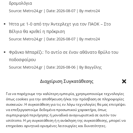
δρομολόγια
Source:
Metro24.gr
Date: 2026-08-07
By metro24
Ήττα με 1-0 από την Άντερλεχτ για τον ΠΑΟΚ – Στο
Βέλγιο θα κριθεί η πρόκριση
Source:
Metro24.gr
Date: 2026-08-07
By metro24
Φράνκο Μπαρέζι: Το αντίο σε έναν αθάνατο θρύλο του
ποδοσφαίρου
Source:
Metro24.gr
Date: 2026-08-06
By Βαγγέλης
Παλληκαράς
Διαχείριση Συγκατάθεσης
Για να παρέχουμε την καλύτερη εμπειρία, χρησιμοποιούμε τεχνολογίες
όπως cookies για την αποθήκευση ή/και την πρόσβαση σε πληροφορίες
συσκευών. Η συγκατάθεση για τις εν λόγω τεχνολογίες θα μας επιτρέψει
να επεξεργαστούμε δεδομένα προσωπικού χαρακτήρα, όπως
G-point.gr
συμπεριφορά περιήγησης ή μοναδικά αναγνωριστικά σε αυτόν τον
ιστότοπο. Η μη συγκατάθεση ή η ανάκληση της συγκατάθεσης, μπορεί να
επηρεάσει αρνητικά ορισμένες λειτουργίες και δυνατότητες.