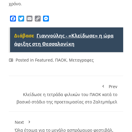
χρόνο.
Facebook
Twitter
Email
Copy
Messenger
Link
Διάβασε
Γιαννούλης - «Κλείδωσε» η ώρα
άφιξης στη Θεσσαλονίκη
Posted in
Featured
,
ΠΑΟΚ
,
Μεταγραφες
Prev
Κλείδωσε η τετράδα φιλικών του ΠΑΟΚ κατά το
βασικό στάδιο της προετοιμασίας στο Ζαλτμπόμελ
Next
Όλα έτοιμα για το μεγάλο ασπρόμαυρο φεστιβάλ,