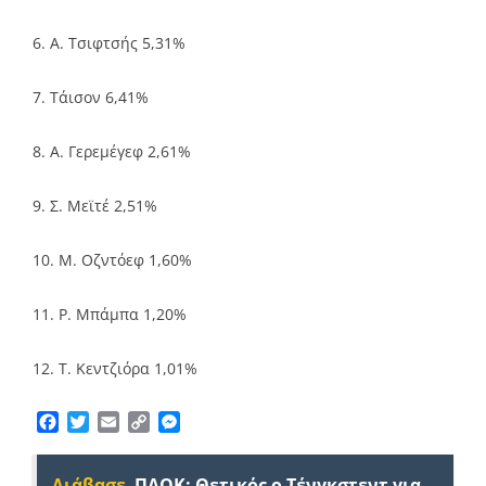
6. Α. Τσιφτσής 5,31%
7. Τάισον 6,41%
8. Α. Γερεμέγεφ 2,61%
9. Σ. Μεϊτέ 2,51%
10. Μ. Οζντόεφ 1,60%
11. Ρ. Μπάμπα 1,20%
12. Τ. Κεντζιόρα 1,01%
Facebook
Twitter
Email
Copy
Messenger
Link
Διάβασε
ΠΑΟΚ: Θετικός ο Τένγκστεντ για