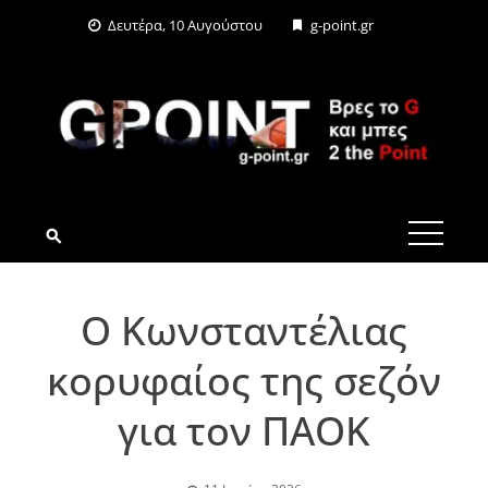
Skip
Δευτέρα, 10 Αυγούστου
g-point.gr
to
content
G-POINT.GR
Ο Κωνσταντέλιας
κορυφαίος της σεζόν
για τον ΠΑΟΚ