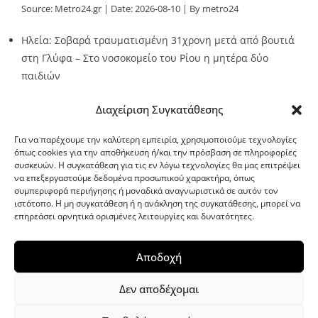
Source:
Metro24.gr
Date: 2026-08-10
By metro24
Ηλεία: Σοβαρά τραυματισμένη 31χρονη μετά από βουτιά
στη Γλύφα – Στο νοσοκομείο του Ρίου η μητέρα δύο
παιδιών
Source:
Metro24.gr
Date: 2026-08-10
By metro24
Διαχείριση Συγκατάθεσης
Για να παρέχουμε την καλύτερη εμπειρία, χρησιμοποιούμε τεχνολογίες
όπως cookies για την αποθήκευση ή/και την πρόσβαση σε πληροφορίες
συσκευών. Η συγκατάθεση για τις εν λόγω τεχνολογίες θα μας επιτρέψει
να επεξεργαστούμε δεδομένα προσωπικού χαρακτήρα, όπως
G-point.gr
συμπεριφορά περιήγησης ή μοναδικά αναγνωριστικά σε αυτόν τον
ιστότοπο. Η μη συγκατάθεση ή η ανάκληση της συγκατάθεσης, μπορεί να
επηρεάσει αρνητικά ορισμένες λειτουργίες και δυνατότητες.
Αποδοχή
Δεν αποδέχομαι