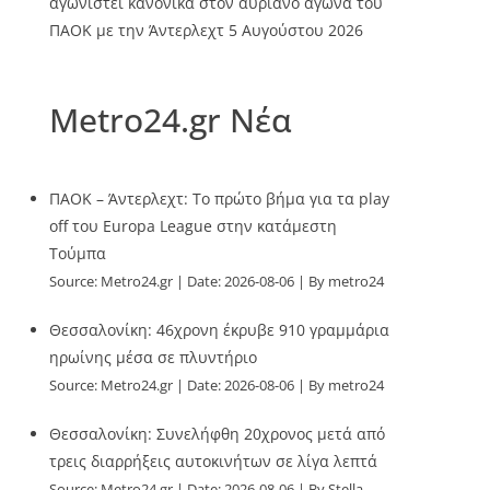
αγωνιστεί κανονικά στον αυριανό αγώνα του
ΠΑΟΚ με την Άντερλεχτ
5 Αυγούστου 2026
Metro24.gr Νέα
ΠΑΟΚ – Άντερλεχτ: Το πρώτο βήμα για τα play
off του Europa League στην κατάμεστη
Τούμπα
Source:
Metro24.gr
Date: 2026-08-06
By metro24
Θεσσαλονίκη: 46χρονη έκρυβε 910 γραμμάρια
ηρωίνης μέσα σε πλυντήριο
Source:
Metro24.gr
Date: 2026-08-06
By metro24
Θεσσαλονίκη: Συνελήφθη 20χρονος μετά από
τρεις διαρρήξεις αυτοκινήτων σε λίγα λεπτά
Source:
Metro24.gr
Date: 2026-08-06
By Stella