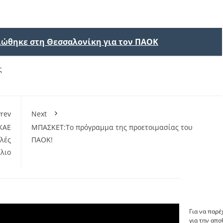
ιώθηκε στη Θεσσαλονίκη για τον ΠΑΟΚ
ς
rev
Next
ΚΑΕ
ΜΠΑΣΚΕΤ:Το πρόγραμμα της προετοιμασίας του
λές
ΠΑΟΚ!
λιο
Για να παρέ
για την απ