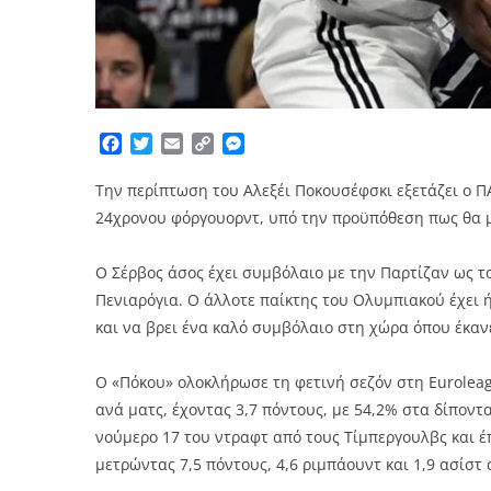
Facebook
Twitter
Email
Copy
Messenger
Link
Την περίπτωση του Αλεξέι Ποκουσέφσκι εξετάζει ο Π
24χρονου φόργουορντ, υπό την προϋπόθεση πως θα μ
Ο Σέρβος άσος έχει συμβόλαιο με την Παρτίζαν ως τ
Πενιαρόγια. O άλλοτε παίκτης του Ολυμπιακού έχει ή
και να βρει ένα καλό συμβόλαιο στη χώρα όπου έκαν
Ο «Πόκου» ολοκλήρωσε τη φετινή σεζόν στη Euroleagu
ανά ματς, έχοντας 3,7 πόντους, με 54,2% στα δίποντα
νούμερο 17 του ντραφτ από τους Τίμπεργουλβς και έπ
μετρώντας 7,5 πόντους, 4,6 ριμπάουντ και 1,9 ασίστ 