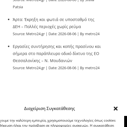
Patsia
Άρτα: Έκρηξη και φωτιά σε υποσταθμό της
ΔΕΗ – Πολλές περιοχές χωρίς ρεύμα
Source:
Metro24.gr
Date: 2026-08-06
By metro24
Εργασίες συντήρησης και κοπής πρασίνου και
σήμερα στο παράπλευρο οδικό δίκτυο της ΕΟ
Θεσσαλονίκης – Ν. Μουδανιών
Source:
Metro24.gr
Date: 2026-08-06
By metro24
Διαχείριση Συγκατάθεσης
χουμε την καλύτερη εμπειρία, χρησιμοποιούμε τεχνολογίες όπως cookies
οθήκευση ή/και την πρόσβαση σε πληροφορίες συσκευών. Η συγκατάθεση