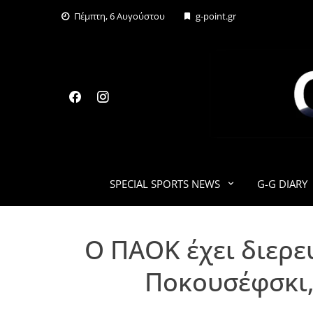
Skip
Πέμπτη, 6 Αυγούστου
g-point.gr
to
content
SPECIAL SPORTS NEWS
G-G DIARY
Ο ΠΑΟΚ έχει διερε
Ποκουσέφσκι,