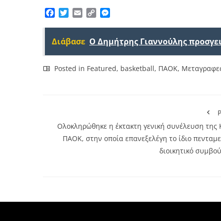
Facebook
Twitter
Email
Copy
Messenger
Link
Διάβασε
Ο Δημήτρης Γιαννούλης προσγε
Posted in
Featured
,
basketball
,
ΠΑΟΚ
,
Μεταγραφε
P
Ολοκληρώθηκε η έκτακτη γενική συνέλευση της 
ΠΑΟΚ, στην οποία επανεξελέγη το ίδιο πενταμε
διοικητικό συμβού