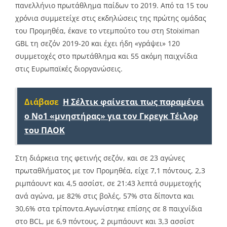
πανελλήνιο πρωτάθλημα παίδων το 2019. Από τα 15 του
χρόνια συμμετείχε στις εκδηλώσεις της πρώτης ομάδας
του Προμηθέα, έκανε το ντεμπούτο του στη Stoiximan
GBL τη σεζόν 2019-20 και έχει ήδη «γράψει» 120
συμμετοχές στο πρωτάθλημα και 55 ακόμη παιχνίδια
στις Ευρωπαϊκές διοργανώσεις.
Διάβασε
Η Σέλτικ φαίνεται πως παραμένει
ο Νο1 «μνηστήρας» για τον Γκρεγκ Τέιλορ
του ΠΑΟΚ
Στη διάρκεια της φετινής σεζόν, και σε 23 αγώνες
πρωταθλήματος με τον Προμηθέα, είχε 7,1 πόντους, 2,3
ριμπάουντ και 4,5 ασσίστ, σε 21:43 λεπτά συμμετοχής
ανά αγώνα, με 82% στις βολές, 57% στα δίποντα και
30,6% στα τρίποντα.Αγωνίστηκε επίσης σε 8 παιχνίδια
στο BCL, με 6,9 πόντους, 2 ριμπάουντ και 3,3 ασσίστ