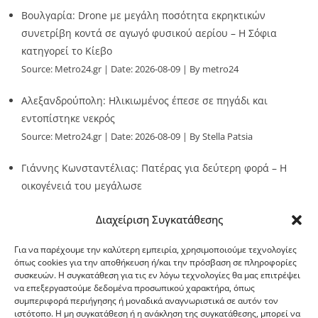
Βουλγαρία: Drone με μεγάλη ποσότητα εκρηκτικών
συνετρίβη κοντά σε αγωγό φυσικού αερίου – Η Σόφια
κατηγορεί το Κίεβο
Source:
Metro24.gr
Date: 2026-08-09
By metro24
Αλεξανδρούπολη: Ηλικιωμένος έπεσε σε πηγάδι και
εντοπίστηκε νεκρός
Source:
Metro24.gr
Date: 2026-08-09
By Stella Patsia
Γιάννης Κωνσταντέλιας: Πατέρας για δεύτερη φορά – Η
οικογένειά του μεγάλωσε
Source:
Metro24.gr
Date: 2026-08-09
By metro24
Διαχείριση Συγκατάθεσης
Για να παρέχουμε την καλύτερη εμπειρία, χρησιμοποιούμε τεχνολογίες
όπως cookies για την αποθήκευση ή/και την πρόσβαση σε πληροφορίες
συσκευών. Η συγκατάθεση για τις εν λόγω τεχνολογίες θα μας επιτρέψει
να επεξεργαστούμε δεδομένα προσωπικού χαρακτήρα, όπως
G-point.gr
συμπεριφορά περιήγησης ή μοναδικά αναγνωριστικά σε αυτόν τον
ιστότοπο. Η μη συγκατάθεση ή η ανάκληση της συγκατάθεσης, μπορεί να