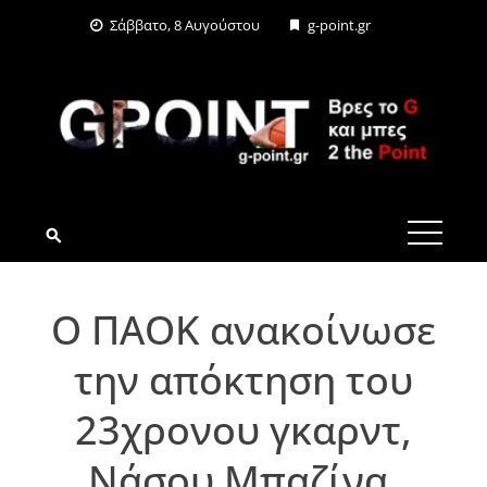
Skip
Σάββατο, 8 Αυγούστου
g-point.gr
to
content
G-POINT.GR
Ο ΠΑΟΚ ανακοίνωσε
την απόκτηση του
23χρονου γκαρντ,
Νάσου Μπαζίνα,