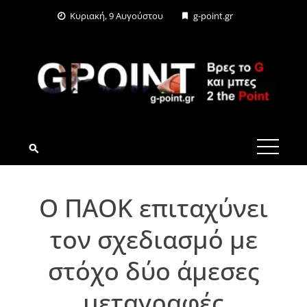
Skip
Κυριακή, 9 Αυγούστου
g-point.gr
to
content
G-POINT.GR
Ο ΠΑΟΚ επιταχύνει
τον σχεδιασμό με
στόχο δύο άμεσες
μεταγραφές