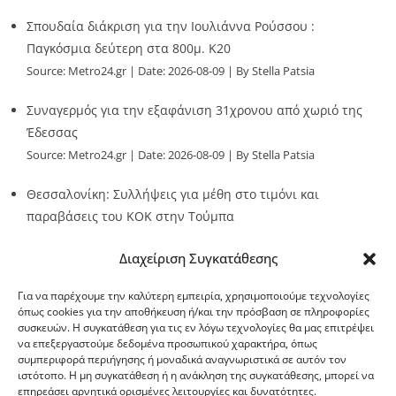
Σπουδαία διάκριση για την Ιουλιάννα Ρούσσου :
Παγκόσμια δεύτερη στα 800μ. Κ20
Source:
Metro24.gr
Date: 2026-08-09
By Stella Patsia
Συναγερμός για την εξαφάνιση 31χρονου από χωριό της
Έδεσσας
Source:
Metro24.gr
Date: 2026-08-09
By Stella Patsia
Θεσσαλονίκη: Συλλήψεις για μέθη στο τιμόνι και
παραβάσεις του ΚΟΚ στην Τούμπα
Source:
Metro24.gr
Date: 2026-08-09
By metro24
Διαχείριση Συγκατάθεσης
Για να παρέχουμε την καλύτερη εμπειρία, χρησιμοποιούμε τεχνολογίες
όπως cookies για την αποθήκευση ή/και την πρόσβαση σε πληροφορίες
συσκευών. Η συγκατάθεση για τις εν λόγω τεχνολογίες θα μας επιτρέψει
να επεξεργαστούμε δεδομένα προσωπικού χαρακτήρα, όπως
G-point.gr
συμπεριφορά περιήγησης ή μοναδικά αναγνωριστικά σε αυτόν τον
ιστότοπο. Η μη συγκατάθεση ή η ανάκληση της συγκατάθεσης, μπορεί να
επηρεάσει αρνητικά ορισμένες λειτουργίες και δυνατότητες.