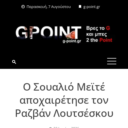
Skip
Παρασκευή, 7 Αυγούστου
g-point.gr
to
content
G-POINT.GR
Ο Σουαλιό Μεϊτέ
αποχαιρέτησε τον
Ραζβάν Λουτσέσκου