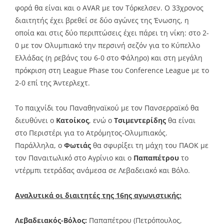
φορά θα είναι και ο AVAR με τον Τόρκελσεν. Ο 33χρονος
διαιτητής έχει βρεθεί σε δύο αγώνες της Ένωσης, η
οποία και στις δύο περιπτώσεις έχει πάρει τη νίκη: στο 2-
0 με τον Ολυμπιακό την περσινή σεζόν για το Κύπελλο
Ελλάδας (η ρεβάνς του 6-0 στο Φάληρο) και στη μεγάλη
πρόκριση στη League Phase του Conference League με το
2-0 επί της Άντερλεχτ.
Το παιχνίδι του Παναθηναϊκού με τον Πανσερραϊκό θα
διευθύνει ο
Κατοίκος
, ενώ ο
Τσιμεντερίδης
θα είναι
στο Περιστέρι για το Ατρόμητος-Ολυμπιακός.
Παράλληλα, ο
Φωτιάς
θα σφυρίξει τη μάχη του ΠΑΟΚ με
τον Παναιτωλικό στο Αγρίνιο και ο
Παπαπέτρου
το
ντέρμπι τετράδας ανάμεσα σε Λεβαδειακό και Βόλο.
Αναλυτικά οι διαιτητές της 16ης αγωνιστικής:
Λεβαδειακός-Βόλος:
Παπαπέτρου (Πετρόπουλος,