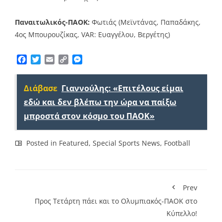
Παναιτωλικός-ΠΑΟΚ:
Φωτιάς (Μεϊντάνας, Παπαδάκης,
4ος Μπουρουζίκας, VAR: Ευαγγέλου, Βεργέτης)
Facebook
Twitter
Email
Copy
Messenger
Link
Διάβασε
Γιαννούλης: «Επιτέλους είμαι
εδώ και δεν βλέπω την ώρα να παίξω
μπροστά στον κόσμο του ΠΑΟΚ»
Posted in
Featured
,
Special Sports News
,
Football
Prev
Προς Τετάρτη πάει και το Ολυμπιακός-ΠΑΟΚ στο
Κύπελλο!