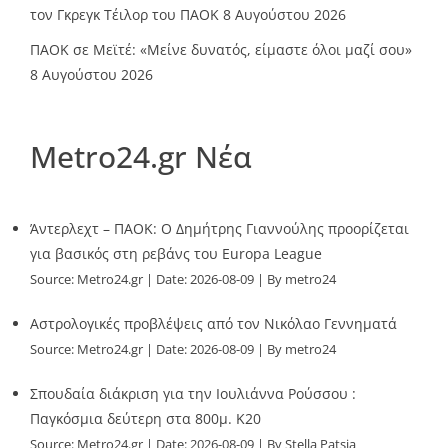
τον Γκρεγκ Τέιλορ του ΠΑΟΚ
8 Αυγούστου 2026
ΠΑΟΚ σε Μεϊτέ: «Μείνε δυνατός, είμαστε όλοι μαζί σου»
8 Αυγούστου 2026
Metro24.gr Νέα
Άντερλεχτ – ΠΑΟΚ: Ο Δημήτρης Γιαννούλης προορίζεται
για βασικός στη ρεβάνς του Europa League
Source:
Metro24.gr
Date: 2026-08-09
By metro24
Αστρολογικές προβλέψεις από τον Νικόλαο Γεννηματά
Source:
Metro24.gr
Date: 2026-08-09
By metro24
Σπουδαία διάκριση για την Ιουλιάννα Ρούσσου :
Παγκόσμια δεύτερη στα 800μ. Κ20
Source:
Metro24.gr
Date: 2026-08-09
By Stella Patsia