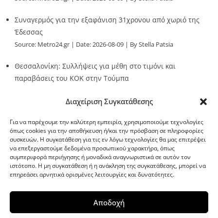
Συναγερμός για την εξαφάνιση 31χρονου από χωριό της
Έδεσσας
Source:
Metro24.gr
Date: 2026-08-09
By Stella Patsia
Θεσσαλονίκη: Συλλήψεις για μέθη στο τιμόνι και
παραβάσεις του ΚΟΚ στην Τούμπα
Source:
Metro24.gr
Date: 2026-08-09
By metro24
Διαχείριση Συγκατάθεσης
Για να παρέχουμε την καλύτερη εμπειρία, χρησιμοποιούμε τεχνολογίες
όπως cookies για την αποθήκευση ή/και την πρόσβαση σε πληροφορίες
συσκευών. Η συγκατάθεση για τις εν λόγω τεχνολογίες θα μας επιτρέψει
να επεξεργαστούμε δεδομένα προσωπικού χαρακτήρα, όπως
G-point.gr
συμπεριφορά περιήγησης ή μοναδικά αναγνωριστικά σε αυτόν τον
ιστότοπο. Η μη συγκατάθεση ή η ανάκληση της συγκατάθεσης, μπορεί να
επηρεάσει αρνητικά ορισμένες λειτουργίες και δυνατότητες.
Αποδοχή