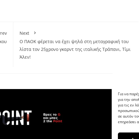
rev
Next
κου
Ο ΠΑΟΚ φέρεται να έχει ψηλά στη μεταγραφική του
λίστα τον 25χρονο γκαρντ της ιταλικής Τράπανι, Τίμι
Άλεν!
Για να παρέ
για την απ
για τις εν 
προσωπικού
σε αυτόν το
επηρεάσει α