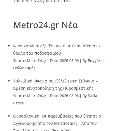
Τούμπας»
5 Αυγούστου 2026
Metro24.gr Νέα
Φράνκο Μπαρέζι: Το αντίο σε έναν αθάνατο
θρύλο του ποδοσφαίρου
Source:
Metro24.gr
Date: 2026-08-06
By Βαγγέλης
Παλληκαράς
Χαλκιδική: Φωτιά σε εξέλιξη στη Σιθωνία –
Άμεση κινητοποίηση της Πυροσβεστικής
Source:
Metro24.gr
Date: 2026-08-06
By Stella
Patsia
Θεσσαλονίκη: Οι παρεμβάσεις που ζήτησε ο
Αγγελούδης από τον Μητσοτάκη – Από τον
Άγιο Μηνά έως τον Θερμαϊκό