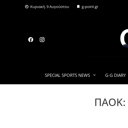
Skip
Κυριακή, 9 Αυγούστου
g-point.gr
to
content
SPECIAL SPORTS NEWS
G-G DIARY
ΠΑΟΚ: 