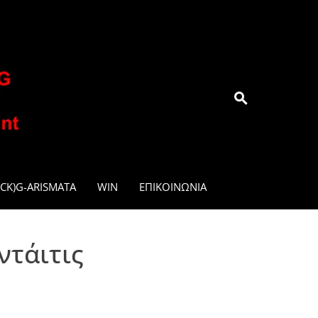
.GR
CK)G-ARISMATA
WIN
ΕΠΙΚΟΙΝΩΝΊΑ
ντάιτις