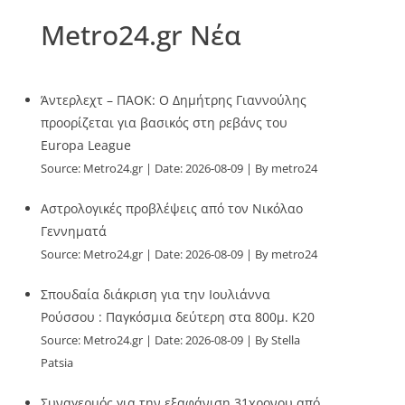
Metro24.gr Νέα
Άντερλεχτ – ΠΑΟΚ: Ο Δημήτρης Γιαννούλης
προορίζεται για βασικός στη ρεβάνς του
Europa League
Source:
Metro24.gr
Date: 2026-08-09
By metro24
Αστρολογικές προβλέψεις από τον Νικόλαο
Γεννηματά
Source:
Metro24.gr
Date: 2026-08-09
By metro24
Σπουδαία διάκριση για την Ιουλιάννα
Ρούσσου : Παγκόσμια δεύτερη στα 800μ. Κ20
Source:
Metro24.gr
Date: 2026-08-09
By Stella
Patsia
Συναγερμός για την εξαφάνιση 31χρονου από