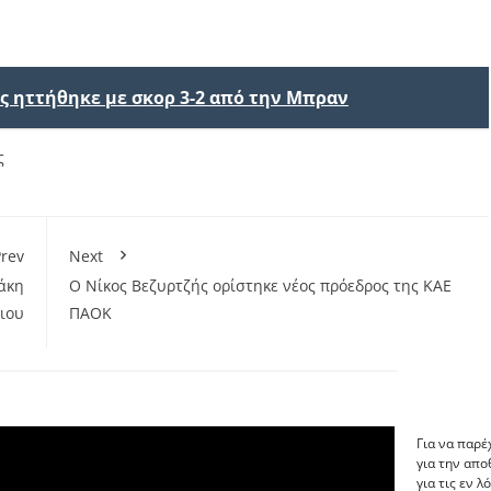
 ηττήθηκε με σκορ 3-2 από την Μπραν
ς
rev
Next
άκη
O Νίκος Βεζυρτζής ορίστηκε νέος πρόεδρος της ΚΑΕ
ιου
ΠΑΟΚ
Για να παρέ
για την απ
για τις εν 