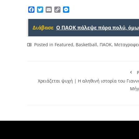
Facebook
Twitter
Email
Copy
Messenger
Link
Διάβασε
Ο ΠΑΟΚ πάλεψε πάρα πολύ, όμως
Posted in
Featured
,
Basketball
,
ΠΑΟΚ
,
Μεταγραφε
P
Χρειάζεται ψυχή | Η αληθινή ιστορία του Γιανν
Μήγ