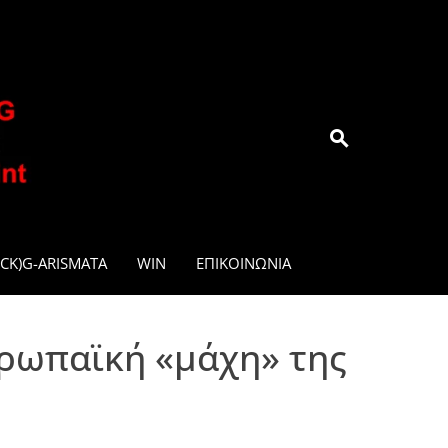
.GR
CK)G-ARISMATA
WIN
ΕΠΙΚΟΙΝΩΝΊΑ
υρωπαϊκή «μάχη» της