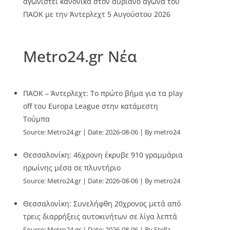
αγωνιστεί κανονικά στον αυριανό αγώνα του
ΠΑΟΚ με την Άντερλεχτ
5 Αυγούστου 2026
Metro24.gr Νέα
ΠΑΟΚ – Άντερλεχτ: Το πρώτο βήμα για τα play
off του Europa League στην κατάμεστη
Τούμπα
Source:
Metro24.gr
Date: 2026-08-06
By metro24
Θεσσαλονίκη: 46χρονη έκρυβε 910 γραμμάρια
ηρωίνης μέσα σε πλυντήριο
Source:
Metro24.gr
Date: 2026-08-06
By metro24
Θεσσαλονίκη: Συνελήφθη 20χρονος μετά από
τρεις διαρρήξεις αυτοκινήτων σε λίγα λεπτά
Source:
Metro24.gr
Date: 2026-08-06
By Stella