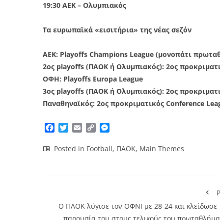
19:30 ΑΕΚ – Ολυμπιακός
Τα ευρωπαϊκά «εισιτήρια» της νέας σεζόν
ΑΕΚ: Playoffs Champions League (μονοπάτι πρωτα
2ος playoffs (ΠΑΟΚ ή Ολυμπιακός): 2ος προκριμα
ΟΦΗ: Playoffs Europa League
3ος playoffs (ΠΑΟΚ ή Ολυμπιακός): 2ος προκριματ
Παναθηναϊκός: 2ος προκριματικός Conference Lea
Facebook
Twitter
Email
Copy
Messenger
Link
Posted in
Football
,
ΠΑΟΚ
,
Main Themes
P
Ο ΠΑΟΚ λύγισε τον ΟΦΝΙ με 28-24 και κλείδωσε 
παρουσία του στους τελικούς του πρωταθλήμα