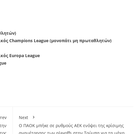
θλητών)
τικός Champions League (μονοπάτι μη πρωταθλητών)
ικός Europa League
gue
rev
Next
την
Ο ΠΑΟΚ μπήκε σε ρυθμούς ΑΕΚ ενόψει της κρίσιμης
τος
αναμέτρησης των playoffs στην Τούμπα για τη μάχη