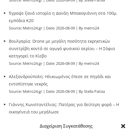
Source:
Metro24.gr
Date: 2026-08-09
By Stella Patsia
Έγραψε ξανά ιστορία η Δανάη Μπακογιάννη στα 100μ.
εμπόδια Κ20
Source:
Metro24.gr
Date: 2026-08-09
By metro24
Βουλγαρία: Drone με μεγάλη ποσότητα εκρηκτικών
συνετρίβη κοντά σε αγωγό φυσικού αερίου – Η Σόφια
κατηγορεί το Κίεβο
Source:
Metro24.gr
Date: 2026-08-09
By metro24
Αλεξανδρούπολη: Ηλικιωμένος έπεσε σε πηγάδι και
εντοπίστηκε νεκρός
Source:
Metro24.gr
Date: 2026-08-09
By Stella Patsia
Γιάννης Κωνσταντέλιας: Πατέρας για δεύτερη φορά – Η
οικογένειά του μεγάλωσε
Source:
Metro24.gr
Date: 2026-08-09
By metro24
Διαχείριση Συγκατάθεσης