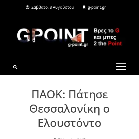
Skip
Σάββατο, 8 Αυγούστου
g-point.gr
to
content
G-POINT.GR
ΠΑΟΚ: Πάτησε
Θεσσαλονίκη ο
Ελουστόντο