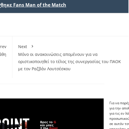
θηκε Fans Man of the Match
rev
Next
άθη
Μόνο οι ανακοινώσεις απομένουν για να
οριστικοποιηθεί το τέλος της συνεργασίας του ΠΑΟΚ
με τον Ραζβάν Λουτσέσκου
Για να παρέ
για την απ
για τις εν 
προσωπικού
σε αυτόν το
επηρεάσει α