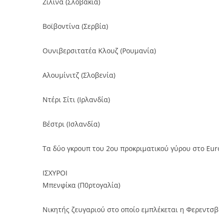
Ζίλινα (Σλοβακία)
Βοϊβοντίνα (Σερβία)
Ουνιβερσιτατέα Κλουζ (Ρουμανία)
Αλουμίνιτζ (Σλοβενία)
Ντέρι Σίτι (Ιρλανδία)
Βέστρι (Ισλανδία)
Τα δύο γκρουπ του 2ου προκριματικού γύρου στο Eur
ΙΣΧΥΡΟΙ
Μπενφίκα (Π0ρτογαλία)
Νικητής ζευγαριού στο οποίο εμπλέκεται η Φερεντσ