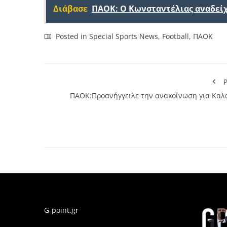
Διάβασε
ΠΑΟΚ: Ο Κωνσταντέλιας αναδείχ
Posted in
Special Sports News
,
Football
,
ΠΑΟΚ
P
ΠΑΟΚ:Προανήγγειλε την ανακοίνωση για Καλ
G-point.gr