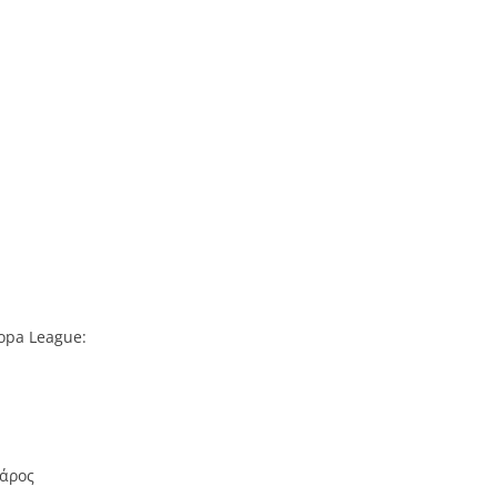
opa League:
βάρος