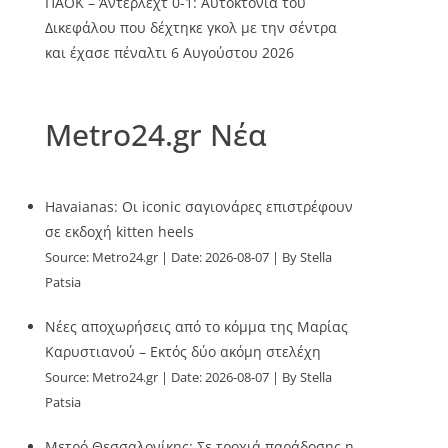
ΠΑΟΚ – Άντερλεχτ 0-1: Αυτοκτονία του
Δικεφάλου που δέχτηκε γκολ με την σέντρα
και έχασε πέναλτι
6 Αυγούστου 2026
Metro24.gr Νέα
Havaianas: Οι iconic σαγιονάρες επιστρέφουν
σε εκδοχή kitten heels
Source:
Metro24.gr
Date: 2026-08-07
By Stella
Patsia
Νέες αποχωρήσεις από το κόμμα της Μαρίας
Καρυστιανού – Εκτός δύο ακόμη στελέχη
Source:
Metro24.gr
Date: 2026-08-07
By Stella
Patsia
Μετρό Θεσσαλονίκης: Σε τροχιά παράδοσης η