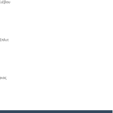
Κιέβου
Σπλιτ
φιας