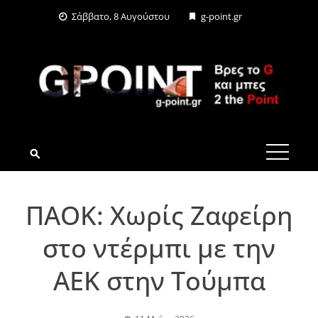
Skip
Σάββατο, 8 Αυγούστου
g-point.gr
to
content
G-POINT.GR
ΠΑΟΚ: Χωρίς Ζαφείρη
στο ντέρμπι με την
ΑΕΚ στην Τούμπα