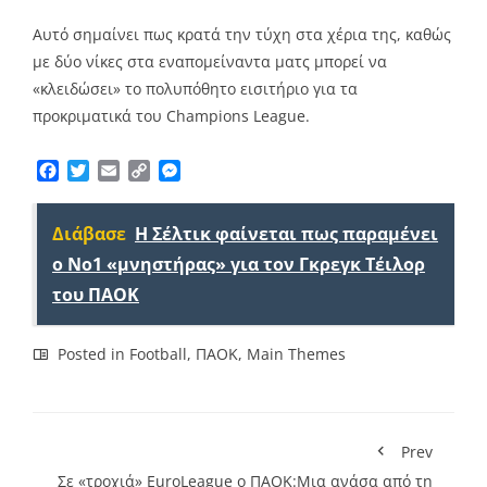
Αυτό σημαίνει πως κρατά την τύχη στα χέρια της, καθώς
με δύο νίκες στα εναπομείναντα ματς μπορεί να
«κλειδώσει» το πολυπόθητο εισιτήριο για τα
προκριματικά του Champions League.
Facebook
Twitter
Email
Copy
Messenger
Link
Διάβασε
Η Σέλτικ φαίνεται πως παραμένει
ο Νο1 «μνηστήρας» για τον Γκρεγκ Τέιλορ
του ΠΑΟΚ
Posted in
Football
,
ΠΑΟΚ
,
Main Themes
Prev
Σε «τροχιά» EuroLeague ο ΠΑΟΚ:Μια ανάσα από τη