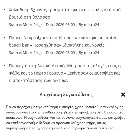
Χαλκιδική: 8χρονος τραυματίστηκε στο κεφάλι μετά από
βουτιά στη θάλασσα
Source:
Metro24.gr
Date: 2026-08-09
By metro24
Πάρος: Νεκρό 4χρονο παιδί που εντοπίστηκε σε πισίνα
beach bar – Προσήχθησαν ιδιοκτήτης και γονείς
Source:
Metro24.gr
Date: 2026-08-09
By metro24
Πυρκαγιά στη Δυτική Αττική: Μετρούν τις πληγές τους η
Ψάθα και το Πόρτο Γερμενό – Ξεκίνησαν οι αυτοψίες και
η αποκατάσταση των δικτύων
Source:
Metro24.gr
Date: 2026-08-08
By metro24
Διαχείριση Συγκατάθεσης
Για να παρέχουμε την καλύτερη εμπειρία, χρησιμοποιούμε τεχνολογίες
όπως cookies για την αποθήκευση ή/και την πρόσβαση σε πληροφορίες
συσκευών. Η συγκατάθεση για τις εν λόγω τεχνολογίες θα μας επιτρέψει
να επεξεργαστούμε δεδομένα προσωπικού χαρακτήρα, όπως
G-point.gr
συμπεριφορά περιήγησης ή μοναδικά αναγνωριστικά σε αυτόν τον