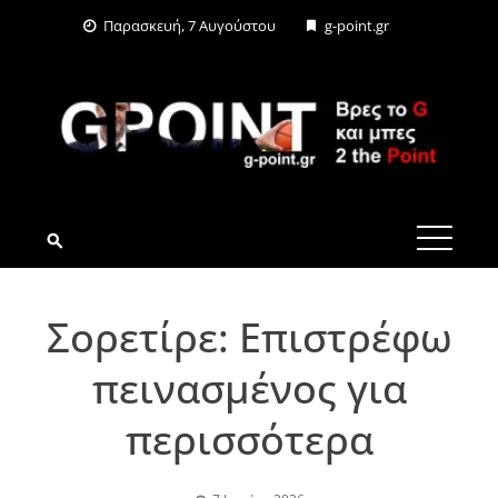
Skip
Παρασκευή, 7 Αυγούστου
g-point.gr
to
content
G-POINT.GR
Σορετίρε: Επιστρέφω
πεινασμένος για
περισσότερα