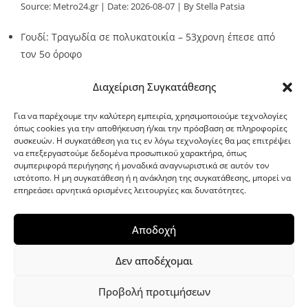
Source:
Metro24.gr
Date: 2026-08-07
By Stella Patsia
Γουδί: Τραγωδία σε πολυκατοικία – 53χρονη έπεσε από
τον 5ο όροφο
Source:
Metro24.gr
Date: 2026-08-07
By metro24
Διαχείριση Συγκατάθεσης
Για να παρέχουμε την καλύτερη εμπειρία, χρησιμοποιούμε τεχνολογίες
όπως cookies για την αποθήκευση ή/και την πρόσβαση σε πληροφορίες
συσκευών. Η συγκατάθεση για τις εν λόγω τεχνολογίες θα μας επιτρέψει
να επεξεργαστούμε δεδομένα προσωπικού χαρακτήρα, όπως
G-point.gr
συμπεριφορά περιήγησης ή μοναδικά αναγνωριστικά σε αυτόν τον
ιστότοπο. Η μη συγκατάθεση ή η ανάκληση της συγκατάθεσης, μπορεί να
επηρεάσει αρνητικά ορισμένες λειτουργίες και δυνατότητες.
Αποδοχή
Δεν αποδέχομαι
Προβολή προτιμήσεων