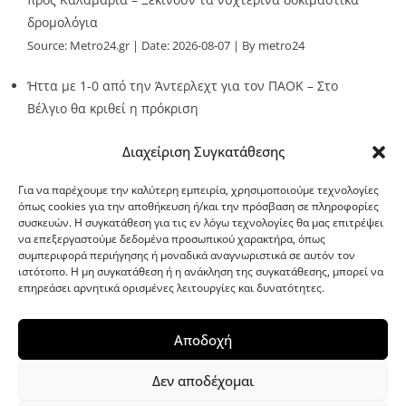
δρομολόγια
Source:
Metro24.gr
Date: 2026-08-07
By metro24
Ήττα με 1-0 από την Άντερλεχτ για τον ΠΑΟΚ – Στο
Βέλγιο θα κριθεί η πρόκριση
Source:
Metro24.gr
Date: 2026-08-07
By metro24
Διαχείριση Συγκατάθεσης
Για να παρέχουμε την καλύτερη εμπειρία, χρησιμοποιούμε τεχνολογίες
όπως cookies για την αποθήκευση ή/και την πρόσβαση σε πληροφορίες
συσκευών. Η συγκατάθεση για τις εν λόγω τεχνολογίες θα μας επιτρέψει
να επεξεργαστούμε δεδομένα προσωπικού χαρακτήρα, όπως
G-point.gr
συμπεριφορά περιήγησης ή μοναδικά αναγνωριστικά σε αυτόν τον
ιστότοπο. Η μη συγκατάθεση ή η ανάκληση της συγκατάθεσης, μπορεί να
επηρεάσει αρνητικά ορισμένες λειτουργίες και δυνατότητες.
Αποδοχή
Δεν αποδέχομαι