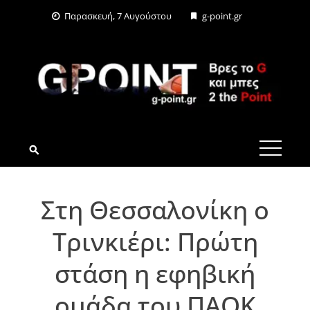
Skip
Παρασκευή, 7 Αυγούστου
g-point.gr
to
content
G-POINT.GR
Στη Θεσσαλονίκη ο
Τρινκιέρι: Πρώτη
στάση η εφηβική
ομάδα του ΠΑΟΚ