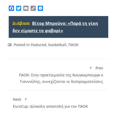
Facebook
Twitter
Email
Copy
Messenger
Link
Διάβασε
Βίτορ Μπρούνο: «Παρά τη νίκη
δεν είμαστε το φαβορί»
Posted in
Featured
,
basketball
,
ΠΑΟΚ
Prev
ΠΑΟΚ: Στην προετοιμασία της Άουγκσμπουργκ ο
Γιαννούλης, συνεχίζονται οι διαπραγματεύσεις
Next
EuroCup: Δύσκολη αποστολή για τον ΠΑΟΚ