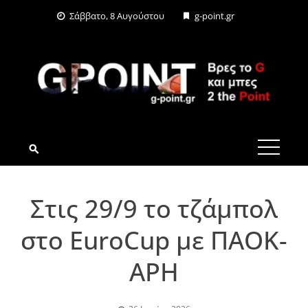
Skip
Σάββατο, 8 Αυγούστου
g-point.gr
to
content
G-POINT.GR
Στις 29/9 το τζάμπολ
στο EuroCup με ΠΑΟΚ-
AΡΗ