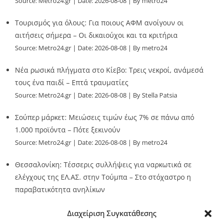
Source:
Metro24.gr
Date: 2026-08-08
By metro24
Τουρισμός για όλους: Για ποιους ΑΦΜ ανοίγουν οι
αιτήσεις σήμερα – Οι δικαιούχοι και τα κριτήρια
Source:
Metro24.gr
Date: 2026-08-08
By metro24
Νέα ρωσικά πλήγματα στο Κίεβο: Τρεις νεκροί, ανάμεσά
τους ένα παιδί – Επτά τραυματίες
Source:
Metro24.gr
Date: 2026-08-08
By Stella Patsia
Σούπερ μάρκετ: Μειώσεις τιμών έως 7% σε πάνω από
1.000 προϊόντα – Πότε ξεκινούν
Source:
Metro24.gr
Date: 2026-08-08
By metro24
Θεσσαλονίκη: Τέσσερις συλλήψεις για ναρκωτικά σε
ελέγχους της ΕΛ.ΑΣ. στην Τούμπα – Στο στόχαστρο η
παραβατικότητα ανηλίκων
Source:
Metro24.gr
Date: 2026-08-08
By metro24
Διαχείριση Συγκατάθεσης