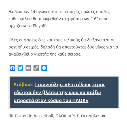
θα δώσουν 14 αγώνες και οι τέσσερις πρώτες ομάδες
κάθε ομίλου θα προκριθούν στη φάση των “16” όπου
αρχίζουν τα Playoffs.
Όλες οι φάσεις έως και τους τελικούς θα διεξάγονται σε
best of 3 σειρές, δηλαδή θα απαιτούνται δύο νίκες για να
αναδειχθεί ο νικητής της κάθε σειράς.
Facebook
Twitter
Email
Copy
Messenger
Link
Διάβασε
Γιαννούλης: «Επιτέλους είμαι
εδώ και δεν βλέπω την ώρα να παίξω
μπροστά στον κόσμο του ΠΑΟΚ»
Posted in
basketball
,
ΠΑΟΚ
,
ΑΡΗΣ
,
Θεσσαλονικη