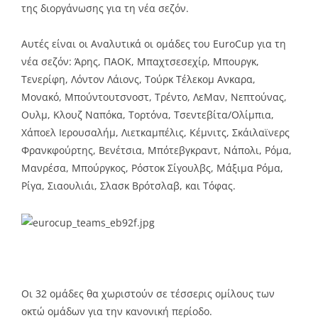
της διοργάνωσης για τη νέα σεζόν.
Αυτές είναι οι Αναλυτικά οι ομάδες του EuroCup για τη
νέα σεζόν: Άρης, ΠΑΟΚ, Μπαχτσεσεχίρ, Μπουργκ,
Τενερίφη, Λόντον Λάιονς, Τούρκ Τέλεκομ Ανκαρα,
Μονακό, Μπούντουτσνοστ, Τρέντο, ΛεΜαν, Νεπτούνας,
Ουλμ, Κλουζ Ναπόκα, Τορτόνα, Τσεντεβίτα/Ολίμπια,
Χάποελ Ιερουσαλήμ, Λιετκαμπέλις, Κέμνιτς, Σκάιλαϊνερς
Φρανκφούρτης, Βενέτσια, Μπότεβγκραντ, Νάπολι, Ρόμα,
Μανρέσα, Μπούργκος, Ρόστοκ Σίγουλβς, Μάξιμα Ρόμα,
Ρίγα, Σιαουλιάι, Σλασκ Βρότσλαβ, και Τόφας.
Οι 32 ομάδες θα χωριστούν σε τέσσερις ομίλους των
οκτώ ομάδων για την κανονική περίοδο.