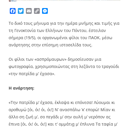
Facebook
Twitter
Email
Copy
Messenger
Link
Το δικό τους μήνυμα για την ημέρα μνήμης και τιμής για
τη Γενοκτονία των Ελλήνων του Πόντου, έστειλαν
σήμερα (19/5), οι οργανωμένοι φίλοι του ΠΑΟΚ, μέσω
ανάρτησης στην επίσημη ιστοσελίδα τους.
Οι φίλοι των «ασπρόμαυρων» δημοσίευσαν μια
φωτογραφία, χρησιμοποιώντας στη λεζάντα το τραγούδι
«την πατρίδα μ’ έχασα».
Η ανάρτηση:
«Την πατρίδα μ’ έχασα, έκλαψα κι επόνεσα! Λύουμαι κι
αροθυμώ [όι, όι! όι, όι!] Ν’ ανασπάλω ’κ’ επορώ! Μίαν κι
άλλο ση ζωή μ’, σο πεγάδι μ’ σην αυλή μ’ νερόπον ας
έπινα [όι, όι! όι, όι!] και τ’ ομμάτι͜α μ’ έπλυνα Τα ταφία μ’