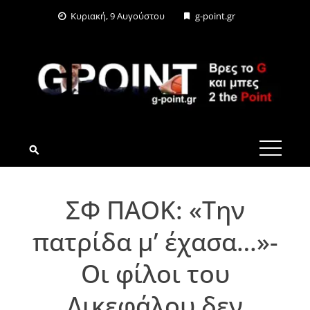
Skip
Κυριακή, 9 Αυγούστου
g-point.gr
to
content
G-POINT.GR
ΣΦ ΠΑΟΚ: «Την
πατρίδα μ’ έχασα…»-
Οι φίλοι του
Δικεφάλου δεν