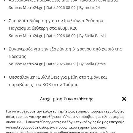
Source:
Metro24.gr
Date: 2026-08-09
By metro24
Σπουδαία διάκριση για την Ιουλιάννα Ρούσσου :
Παγκόσμια δεύτερη στα 800μ. Κ20
Source:
Metro24.gr
Date: 2026-08-09
By Stella Patsia
Συναγερμός για την εξαφάνιση 31χρονου από χωριό της
Έδεσσας
Source:
Metro24.gr
Date: 2026-08-09
By Stella Patsia
Θεσσαλονίκη: Συλλήψεις για μέθη στο τιμόνι και
παραβάσεις του ΚΟΚ στην Τούμπα
Source:
Metro24.gr
Date: 2026-08-09
By metro24
Διαχείριση Συγκατάθεσης
Για να παρέχουμε την καλύτερη εμπειρία, χρησιμοποιούμε τεχνολογίες
όπως cookies για την αποθήκευση ή/και την πρόσβαση σε πληροφορίες
συσκευών. Η συγκατάθεση για τις εν λόγω τεχνολογίες θα μας επιτρέψει
να επεξεργαστούμε δεδομένα προσωπικού χαρακτήρα, όπως
G-point.gr
συμπεριφορά περιήγησης ή μοναδικά αναγνωριστικά σε αυτόν τον