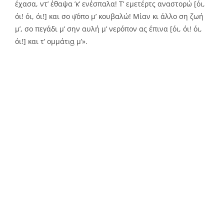
έχασα, ντ’ έθαψα ’κ’ ενέσπαλα! Τ’ εμετέρτς αναστορώ [όι,
όι! όι, όι!] και σο ψ̌όπο μ’ κουβαλώ! Μίαν κι άλλο ση ζωή
μ’, σο πεγάδι μ’ σην αυλή μ’ νερόπον ας έπινα [όι, όι! όι,
όι!] και τ’ ομμάτι͜α μ’».