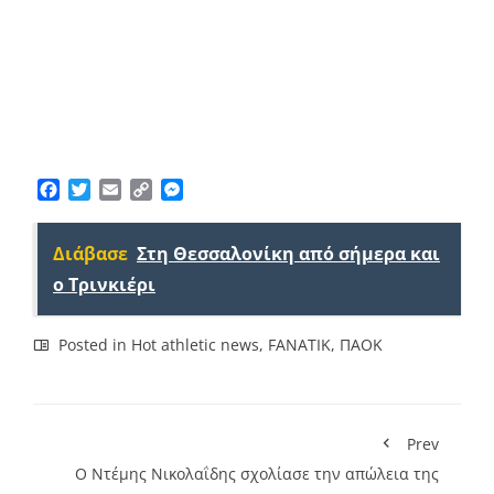
Facebook
Twitter
Email
Copy
Messenger
Link
Διάβασε
Στη Θεσσαλονίκη από σήμερα και
ο Τρινκιέρι
Posted in
Hot athletic news
,
FANATIK
,
ΠΑΟΚ
Prev
Ο Ντέμης Νικολαΐδης σχολίασε την απώλεια της