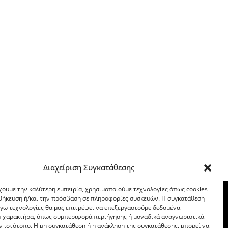
Διαχείριση Συγκατάθεσης
χουμε την καλύτερη εμπειρία, χρησιμοποιούμε τεχνολογίες όπως cookies
οθήκευση ή/και την πρόσβαση σε πληροφορίες συσκευών. Η συγκατάθεση
λόγω τεχνολογίες θα μας επιτρέψει να επεξεργαστούμε δεδομένα
 χαρακτήρα, όπως συμπεριφορά περιήγησης ή μοναδικά αναγνωριστικά
ν ιστότοπο. Η μη συγκατάθεση ή η ανάκληση της συγκατάθεσης, μπορεί να