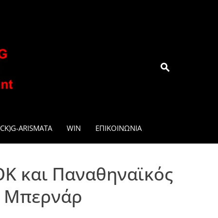
.GR
CK)G-ARISMATA
WIN
ΕΠΙΚΟΙΝΩΝΊΑ
ΟΚ και Παναθηναϊκός
υ Μπερνάρ