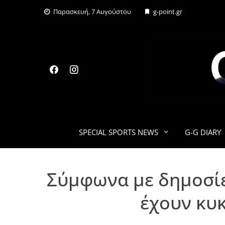
Skip
Παρασκευή, 7 Αυγούστου
g-point.gr
to
content
SPECIAL SPORTS NEWS
G-G DIARY
Σύμφωνα με δημοσίε
έχουν κυ