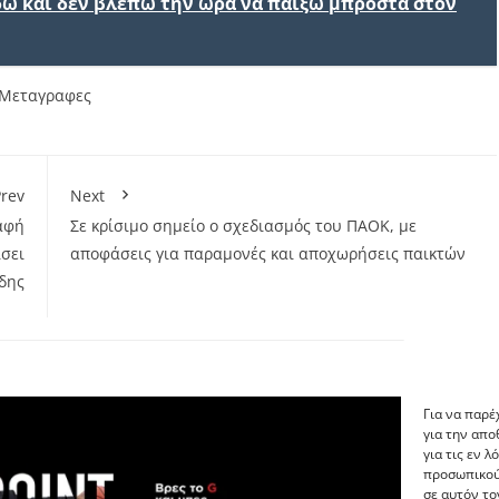
εδώ και δεν βλέπω την ώρα να παίξω μπροστά στον
Μεταγραφες
rev
Next
αφή
Σε κρίσιμο σημείο ο σχεδιασμός του ΠΑΟΚ, με
σει
αποφάσεις για παραμονές και αποχωρήσεις παικτών
ίδης
Για να παρέ
για την απ
για τις εν 
προσωπικού
σε αυτόν το