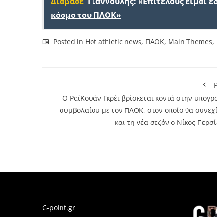
Διάβασε
Γιαννούλης: «Επιτέλους είμαι 
κόσμο του ΠΑΟΚ»
Posted in
Hot athletic news
,
ΠΑΟΚ
,
Main Themes
,
P
Ο ΡαϊΚουάν Γκρέι βρίσκεται κοντά στην υπογρ
συμβολαίου με τον ΠΑΟΚ, στον οποίο θα συνεχί
και τη νέα σεζόν ο Νίκος Περσ
G-point.gr