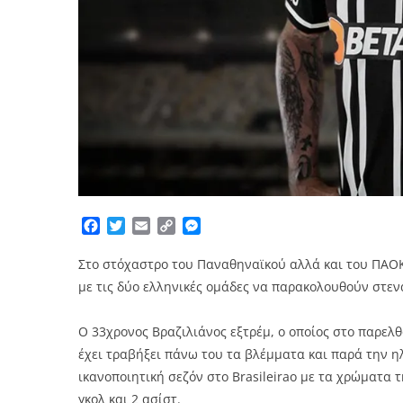
Facebook
Twitter
Email
Copy
Messenger
Link
Στο στόχαστρο του Παναθηναϊκού αλλά και του ΠΑΟ
με τις δύο ελληνικές ομάδες να παρακολουθούν στεν
Ο 33χρονος Βραζιλιάνος εξτρέμ, ο οποίος στο παρελ
έχει τραβήξει πάνω του τα βλέμματα και παρά την ηλ
ικανοποιητική σεζόν στο Brasileirao με τα χρώματα 
γκολ και 2 ασίστ.