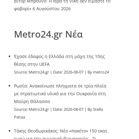
Βίτορ Μπρούνο: «Παρά τη νίκη δεν είμαστε το
φαβορί»
6 Αυγούστου 2026
Metro24.gr Νέα
Έχασε έδαφος η Ελλάδα στη μάχη της 10ης
θέσης στην UEFA
Source:
Metro24.gr
Date: 2026-08-07
By metro24
Ρωσία: Ανακοίνωσε πλήγματα σε τρία πλοία
με στρατιωτικό υλικό για την Ουκρανία στη
Μαύρη Θάλασσα
Source:
Metro24.gr
Date: 2026-08-07
By Stella
Patsia
Τάκης Θεοδωρικάκος: Νέο «πακέτο» 150 εκατ.
ευρώ για την αμυντική βιομηχανία – Τι