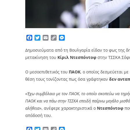
Facebook
Twitter
Email
Copy
Messenger
Link
Δημοσιεύματα από τη Βουλγαρία είδαν το φως της δη
μετακίνηση του
Κίριλ Ντεσπόντοφ
στην ΤΣΣΚΑ Σόφι
Ο μεσοεπιθετικός του
ΠΑΟΚ
, ο οποίος δεσμεύεται μ
θέση τους τονίζοντας πως όσα γράφτηκαν
δεν ανταπ
«
Έχω συμβόλαιο με τον ΠΑΟΚ, το οποίο σκοπεύω να τηρήσ
ΠΑΟΚ και να πάω στην ΤΣΣΚΑ επειδή παίρνω μεγάλο μισθό 
αλήθεια
», ανέφερε χαρακτηριστικά ο
Ντεσπόντοφ
πο
απόδοσή του.
Facebook
Twitter
Email
Copy
Messenger