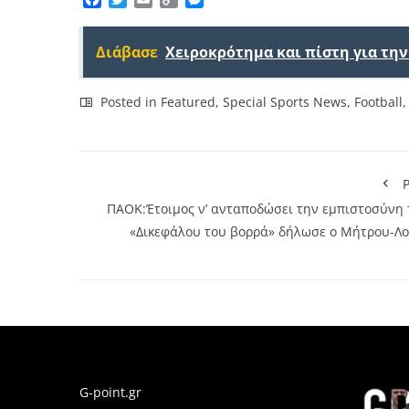
Link
Διάβασε
Χειροκρότημα και πίστη για τη
Posted in
Featured
,
Special Sports News
,
Football
P
ΠΑΟΚ:Έτοιμος ν’ ανταποδώσει την εμπιστοσύνη 
«Δικεφάλου του βορρά» δήλωσε o Μήτρου-Λο
G-point.gr