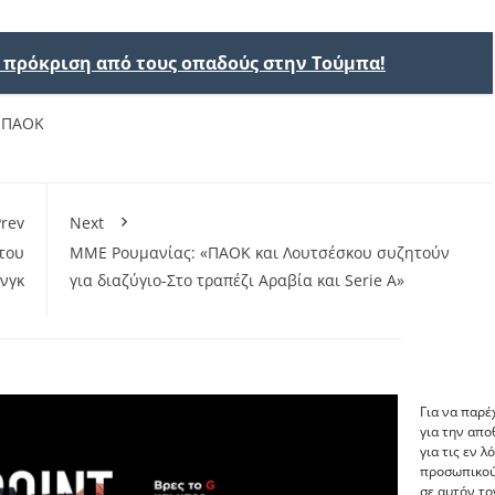
ν πρόκριση από τους οπαδούς στην Τούμπα!
,
ΠΑΟΚ
rev
Next
του
ΜΜΕ Ρουμανίας: «ΠΑΟΚ και Λουτσέσκου συζητούν
νγκ
για διαζύγιο-Στο τραπέζι Αραβία και Serie A»
Για να παρέ
για την απ
για τις εν 
προσωπικού
σε αυτόν το