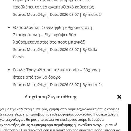
προβλέπει το νέο αναπτυξιακό καθεστώς
Source:
Metro24.gr
Date: 2026-08-07
By metro24
Θεσσαλονίκη: Συνελήφθη 69χρονος στη
Σταυρούπολη – Είχε κρύψει δύο
λαθρομετανάστες στο πορτ μπαγκάζ
Source:
Metro24.gr
Date: 2026-08-07
By Stella
Patsia
Γουδί: Τραγωδία σε πολυκατοικία – 53χρονη
έπεσε από τον 5ο όροφο
Source:
Metro24.gr
Date: 2026-08-07
By metro24
Διαχείριση Συγκατάθεσης
χουμε την καλύτερη εμπειρία, χρησιμοποιούμε τεχνολογίες όπως cookies
οθήκευση ή/και την πρόσβαση σε πληροφορίες συσκευών. Η συγκατάθεση
λόγω τεχνολογίες θα μας επιτρέψει να επεξεργαστούμε δεδομένα
 χαρακτήρα, όπως συμπεριφορά περιήγησης ή μοναδικά αναγνωριστικά
ν ιστότοπο. Η μη συγκατάθεση ή η ανάκληση της συγκατάθεσης, μπορεί να