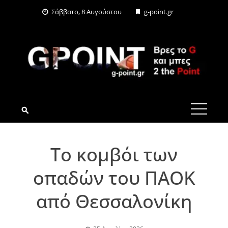
Skip
Σάββατο, 8 Αυγούστου
g-point.gr
to
content
G-POINT.GR
Το κομβόι των
οπαδών του ΠΑΟΚ
από Θεσσαλονίκη