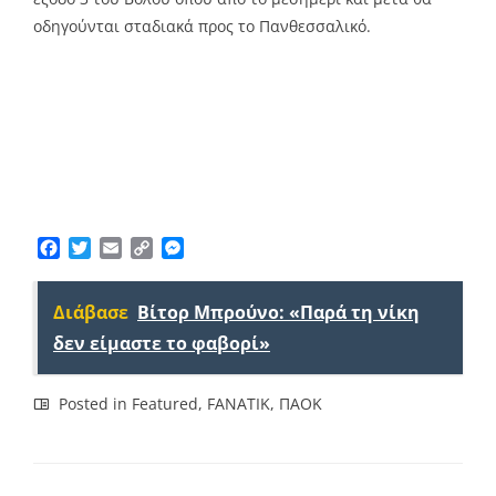
οδηγούνται σταδιακά προς το Πανθεσσαλικό.
Facebook
Twitter
Email
Copy
Messenger
Link
Διάβασε
Βίτορ Μπρούνο: «Παρά τη νίκη
δεν είμαστε το φαβορί»
Posted in
Featured
,
FANATIK
,
ΠΑΟΚ