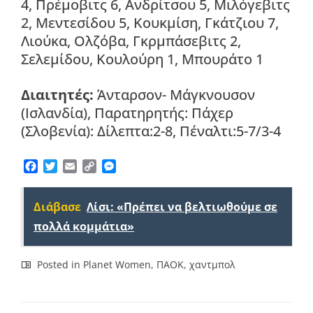
4, Πρέμοβιτς 6, Ανδρίτσου 5, Μιλόγεβιτς
2, Μεντεσίδου 5, Κουκμίση, Γκάτζιου 7,
Λιούκα, Ολζόβα, Γκρμπάσεβιτς 2,
Σελεμίδου, Κουλούρη 1, Μπουράτο 1
Διαιτητές:
Άνταρσον- Μάγκνουσον
(Ισλανδία), Παρατηρητής: Πάχερ
(Σλοβενία): Δίλεπτα:2-8, Πέναλτι:5-7/3-4
Facebook
Twitter
Email
Copy
Messenger
Link
Διάβασε
Λίσι: «Πρέπει να βελτιωθούμε σε
πολλά κομμάτια»
Posted in
Planet Women
,
ΠΑΟΚ
,
χαντμπολ