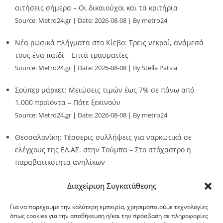
αιτήσεις σήμερα – Οι δικαιούχοι και τα κριτήρια
Source:
Metro24.gr
Date: 2026-08-08
By metro24
Νέα ρωσικά πλήγματα στο Κίεβο: Τρεις νεκροί, ανάμεσά
τους ένα παιδί – Επτά τραυματίες
Source:
Metro24.gr
Date: 2026-08-08
By Stella Patsia
Σούπερ μάρκετ: Μειώσεις τιμών έως 7% σε πάνω από
1.000 προϊόντα – Πότε ξεκινούν
Source:
Metro24.gr
Date: 2026-08-08
By metro24
Θεσσαλονίκη: Τέσσερις συλλήψεις για ναρκωτικά σε
ελέγχους της ΕΛ.ΑΣ. στην Τούμπα – Στο στόχαστρο η
παραβατικότητα ανηλίκων
Source:
Metro24.gr
Date: 2026-08-08
By metro24
Διαχείριση Συγκατάθεσης
Για να παρέχουμε την καλύτερη εμπειρία, χρησιμοποιούμε τεχνολογίες
όπως cookies για την αποθήκευση ή/και την πρόσβαση σε πληροφορίες