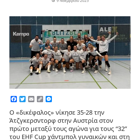
9 Νοεμβρίου 2025
Facebook
Twitter
Email
Copy
Messenger
Link
Ο «δικέφαλος» νίκησε 35-28 την
Άτζγκερσντορφ στην Αυστρία στον
πρώτο μεταξύ τους αγώνα για τους “32”
του EHF Cup χάντμπολ γυναικών και στη