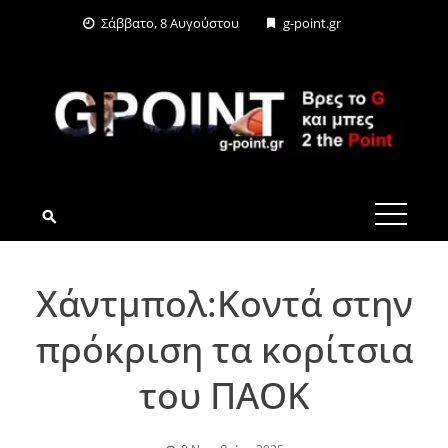
Skip
Σάββατο, 8 Αυγούστου
g-point.gr
to
content
G-POINT.GR
Χάντμπολ:Κοντά στην
πρόκριση τα κορίτσια
του ΠΑΟΚ