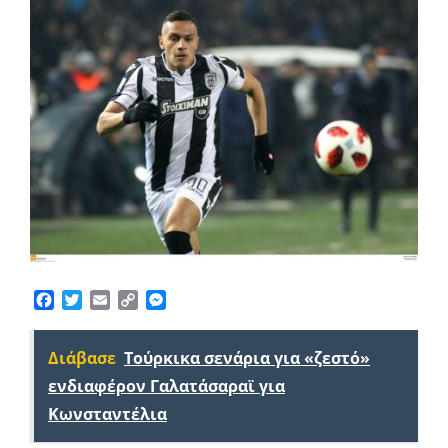
Facebook
Twitter
Email
Copy
Messenger
Link
Διάβασε
Τούρκικα σενάρια για «ζεστό»
ενδιαφέρον Γαλατάσαραϊ για
Κωνσταντέλια