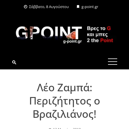
Skip
Σάββατο, 8 Αυγούστου
g-point.gr
to
content
G-POINT.GR
Λέο Ζαμπά:
Περιζήτητος ο
Βραζιλιάνος!