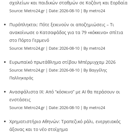
σχολείων και παιδικών σταθμών σε Κοζάνη και Εορδαία
Source:
Metro24.gr
Date: 2026-08-10
By metro24
Πυρόπληκτοι: Πότε ξεκινούν οι αποζημιώσεις – Τι
ανακοίνωσε ο Κατσαφάδος για τα 79 «κόκκινα» σπίτια
στο Πόρτο Γερμενό
Source:
Metro24.gr
Date: 2026-08-10
By metro24
Ευρωπαϊκό πρωτάθλημα στίβου Μπέρμιγχαμ 2026
Source:
Metro24.gr
Date: 2026-08-10
By Βαγγέλης
Παλληκαράς
Ανασφάλιστα ΙΧ: Από “κόσκινο” με AI θα περάσουν οι
ενστάσεις
Source:
Metro24.gr
Date: 2026-08-10
By metro24
Χρηματιστήριο Αθηνών: Τραπεζικό ράλι, ενεργειακός
άξονας και το νέο στοίχημα
Source:
Metro24.gr
Date: 2026-08-10
By metro24