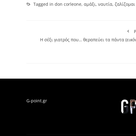
Tagged in
don corleone
,
αμάξι
,
ναυτία
,
ζαλίζομαι
P
Η σέξι γιατρός που… θεραπεύει τα πάντα (εικό
G-point.gr