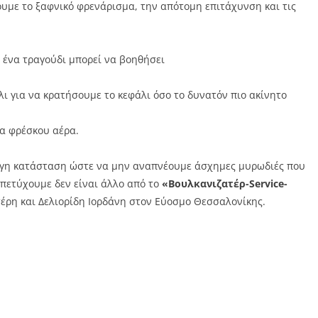
υμε το ξαφνικό φρενάρισμα, την απότομη επιτάχυνση και τις
 ένα τραγούδι μπορεί να βοηθήσει
ι για να κρατήσουμε το κεφάλι όσο το δυνατόν πιο ακίνητο
ία φρέσκου αέρα.
άψογη κατάσταση ώστε να μην αναπνέουμε άσχημες μυρωδιές που
 πετύχουμε δεν είναι άλλο από το
«Βουλκανιζατέρ-Service-
ρη και Δελιορίδη Ιορδάνη στον Εύοσμο Θεσσαλονίκης.