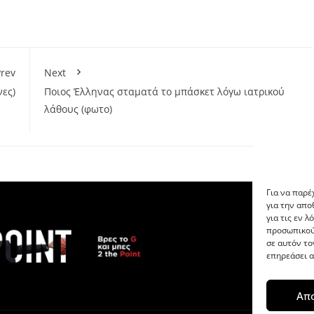
rev
Next
νες)
Ποιος Έλληνας σταματά το μπάσκετ λόγω ιατρικού
λάθους (φωτο)
Για να παρέ
για την απ
για τις εν 
προσωπικού
σε αυτόν το
επηρεάσει α
Απ