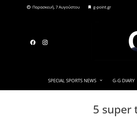
Skip
Παρασκευή, 7 Αυγούστου
g-point.gr
to
content
SPECIAL SPORTS NEWS
G-G DIARY
5 super 