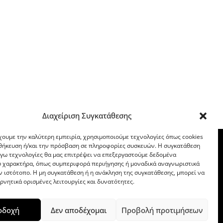
Διαχείριση Συγκατάθεσης
χουμε την καλύτερη εμπειρία, χρησιμοποιούμε τεχνολογίες όπως cookies
οθήκευση ή/και την πρόσβαση σε πληροφορίες συσκευών. Η συγκατάθεση
λόγω τεχνολογίες θα μας επιτρέψει να επεξεργαστούμε δεδομένα
 χαρακτήρα, όπως συμπεριφορά περιήγησης ή μοναδικά αναγνωριστικά
ν ιστότοπο. Η μη συγκατάθεση ή η ανάκληση της συγκατάθεσης, μπορεί να
ρνητικά ορισμένες λειτουργίες και δυνατότητες.
οδοχή
Δεν αποδέχομαι
Προβολή προτιμήσεων