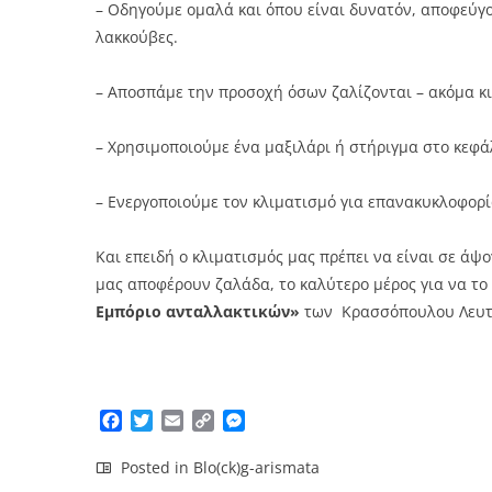
– Οδηγούμε ομαλά και όπου είναι δυνατόν, αποφεύγο
λακκούβες.
– Αποσπάμε την προσοχή όσων ζαλίζονται – ακόμα κι
– Χρησιμοποιούμε ένα μαξιλάρι ή στήριγμα στο κεφάλ
– Ενεργοποιούμε τον κλιματισμό για επανακυκλοφορ
Και επειδή ο κλιματισμός μας πρέπει να είναι σε 
μας αποφέρουν ζαλάδα, το καλύτερο μέρος για να το
Εμπόριο ανταλλακτικών»
των
Κρασσόπουλου Λευτέ
Facebook
Twitter
Email
Copy
Messenger
Link
Posted in
Blo(ck)g-arismata