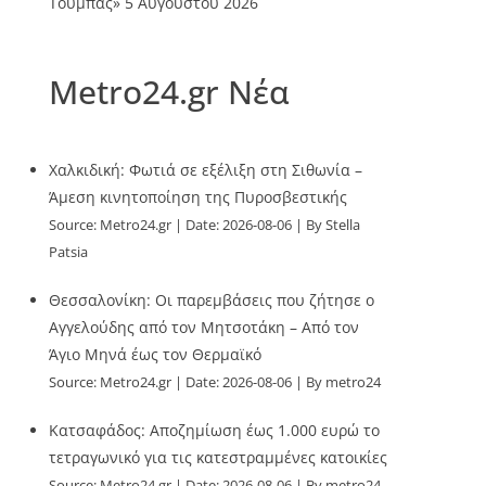
Τούμπας»
5 Αυγούστου 2026
Metro24.gr Νέα
Χαλκιδική: Φωτιά σε εξέλιξη στη Σιθωνία –
Άμεση κινητοποίηση της Πυροσβεστικής
Source:
Metro24.gr
Date: 2026-08-06
By Stella
Patsia
Θεσσαλονίκη: Οι παρεμβάσεις που ζήτησε ο
Αγγελούδης από τον Μητσοτάκη – Από τον
Άγιο Μηνά έως τον Θερμαϊκό
Source:
Metro24.gr
Date: 2026-08-06
By metro24
Κατσαφάδος: Αποζημίωση έως 1.000 ευρώ το
τετραγωνικό για τις κατεστραμμένες κατοικίες
Source:
Metro24.gr
Date: 2026-08-06
By metro24