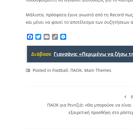
Μάλιστα, πρόσφατα έγινε γνωστό από τη Record πως 
και μένει να φανεί το αποτέλεσμα των συζητήσεων 
Facebook
Twitter
Email
Copy
Messenger
Link
Διάβασε
Γιανσάνα: «Περιμένω να ζήσω τ
Posted in
Football
,
ΠΑΟΚ
,
Main Themes
P
ΠΑΟΚ για Ρεντζιά: «Θα μπορούσε να είναι 
εξαιρετική προσθήκη στο ρόστε