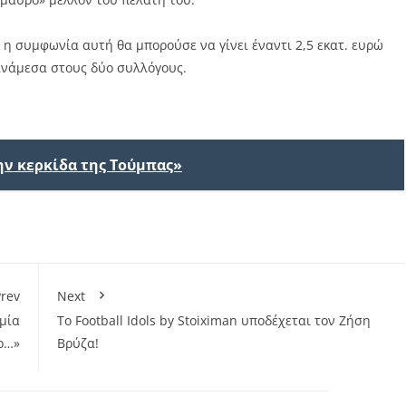
η συμφωνία αυτή θα μπορούσε να γίνει έναντι 2,5 εκατ. ευρώ
ανάμεσα στους δύο συλλόγους.
ην κερκίδα της Τούμπας»
rev
Next
μία
Το Football Idols by Stoiximan υποδέχεται τον Ζήση
ρ…»
Βρύζα!