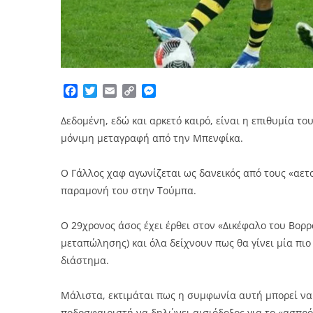
Facebook
Twitter
Email
Copy
Messenger
Link
Δεδομένη, εδώ και αρκετό καιρό, είναι η επιθυμία τ
μόνιμη μεταγραφή από την Μπενφίκα.
Ο Γάλλος χαφ αγωνίζεται ως δανεικός από τους «αετ
παραμονή του στην Τούμπα.
Ο 29χρονος άσος έχει έρθει στον «Δικέφαλο του Βορρ
μεταπώλησης) και όλα δείχνουν πως θα γίνει μία πι
διάστημα.
Μάλιστα, εκτιμάται πως η συμφωνία αυτή μπορεί να γ
ποδοσφαιριστή να δηλώνει αισιόδοξος για το «ασπρ