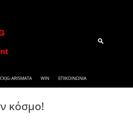
.GR
CK)G-ARISMATA
WIN
ΕΠΙΚΟΙΝΩΝΊΑ
ον κόσμο!