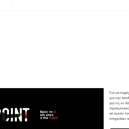
Για να παρέ
για την απ
για τις εν 
προσωπικού
σε αυτόν το
επηρεάσει α