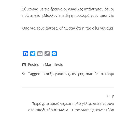
Σύμφωνα με τις έρευνα οι γυναίκες απάντησαν ότι οι
πρώτη θέση.Μάλλον επειδή η προφορά τους αποπνέει 
Όσο για τους άντρες, δήλωσαν ότι η πιο σέξι γυναικ
Facebook
Twitter
Email
Copy
Messenger
Link
Posted in
Man-ifesto
Tagged in
σέξι
,
γυναίκες
,
άντρες
,
manifesto
,
κόσμ
P
Πειράγματα,πλάκες,και πολύ γέλιο: Δείτε τι συ
στα αποδυτήρια των “All Time Stars” (εικόνες+βίν