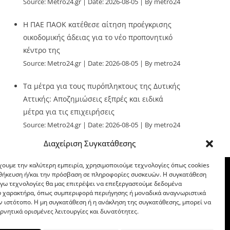
Source:
Metro24.gr
Date: 2026-08-05
By metro24
Η ΠΑΕ ΠΑΟΚ κατέθεσε αίτηση προέγκρισης
οικοδομικής άδειας για το νέο προπονητικό
κέντρο της
Source:
Metro24.gr
Date: 2026-08-05
By metro24
Τα μέτρα για τους πυρόπληκτους της Δυτικής
Αττικής: Αποζημιώσεις εξπρές και ειδικά
μέτρα για τις επιχειρήσεις
Source:
Metro24.gr
Date: 2026-08-05
By metro24
Διαχείριση Συγκατάθεσης
χουμε την καλύτερη εμπειρία, χρησιμοποιούμε τεχνολογίες όπως cookies
οθήκευση ή/και την πρόσβαση σε πληροφορίες συσκευών. Η συγκατάθεση
λόγω τεχνολογίες θα μας επιτρέψει να επεξεργαστούμε δεδομένα
 χαρακτήρα, όπως συμπεριφορά περιήγησης ή μοναδικά αναγνωριστικά
ν ιστότοπο. Η μη συγκατάθεση ή η ανάκληση της συγκατάθεσης, μπορεί να
ρνητικά ορισμένες λειτουργίες και δυνατότητες.