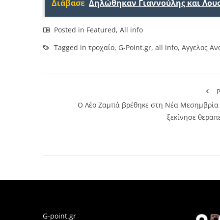
Διάβασε
Δηλώθηκαν Γιαννούλης και Λου
Posted in
Featured
,
All info
Tagged in
τροχαίο
,
G-Point.gr
,
all info
,
Αγγελος Αν
P
Ο Λέο Ζαμπά βρέθηκε στη Νέα Μεσημβρία 
ξεκίνησε θεραπε
G-point.gr