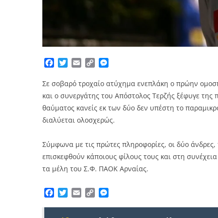
Facebook
Twitter
Email
Copy
Messenger
Link
Σε σοβαρό τροχαίο ατύχημα ενεπλάκη ο πρώην ομοσπ
και ο συνεργάτης του Απόστολος Τερζής ξέφυγε της 
θαύματος κανείς εκ των δύο δεν υπέστη το παραμικρ
διαλύεται ολοσχερώς.
Σύμφωνα με τις πρώτες πληροφορίες, οι δύο άνδρες, 
επισκεφθούν κάποιους φίλους τους και στη συνέχεια
τα μέλη του Σ.Φ. ΠΑΟΚ Αρναίας.
Facebook
Twitter
Email
Copy
Messenger
Link