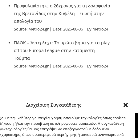
Προφυλακίστηκε ο 26χρονος για τη δολοφονία
της Βρετανίδας στην Κυψέλη – Σιωπή στην
απολογία του
Source:
Metro24.gr
Date: 2026-08-06
By metro24
ΠΑΟΚ – Άντερλεχτ: Το πρώτο βήμα για τα play
off του Europa League στην κατάμεστη
Τούμπα
Source:
Metro24.gr
Date: 2026-08-06
By metro24
Διαχείριση Συγκατάθεσης
χουμε την καλύτερη εμπειρία, χρησιμοποιούμε τεχνολογίες όπως cookies
οθήκευση ή/και την πρόσβαση σε πληροφορίες συσκευών. Η συγκατάθεση
λόγω τεχνολογίες θα μας επιτρέψει να επεξεργαστούμε δεδομένα
 χαρακτήρα, όπως συμπεριφορά περιήγησης ή μοναδικά αναγνωριστικά