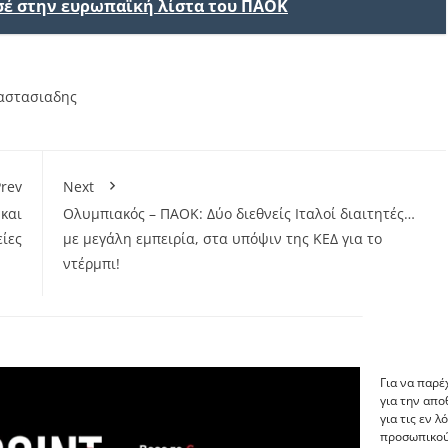
σέ στην ευρωπαϊκή λίστα του ΠΑΟΚ
αστασιαδης
rev
Next
και
Ολυμπιακός – ΠΑΟΚ: Δύο διεθνείς Ιταλοί διαιτητές…
ίες
με μεγάλη εμπειρία, στα υπόψιν της ΚΕΔ για το
ντέρμπι!
Για να παρέ
για την απ
για τις εν 
προσωπικού