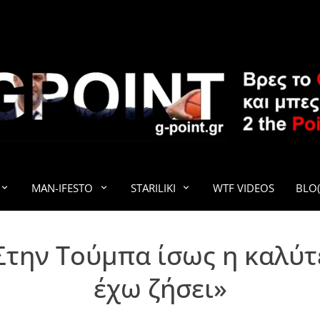
G-POINT
MAN-IFESTO
STARILIKI
WTF VIDEOS
BLO(
«Στην Τούμπα ίσως η καλύ
έχω ζήσει»