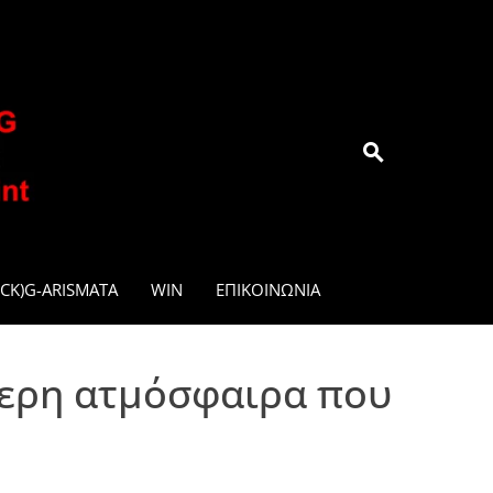
.GR
CK)G-ARISMATA
WIN
ΕΠΙΚΟΙΝΩΝΊΑ
τερη ατμόσφαιρα που