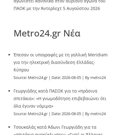
αγωνιστεί κανονικά στον αυριανό αγώνα του
ΠΑΟΚ με την Άντερλεχτ
5 Αυγούστου 2026
Metro24.gr Νέα
Έπεσαν οι υπογραφές με τη γαλλική Meridiam
για την ηλεκτρική διασύνδεση Ελλάδας-
Κύπρου
Source:
Metro24.gr
Date: 2026-08-05
By metro24
Γεωργιάδης κατά ΠΑΣΟΚ για τα «πράσινα
σπιτάκια»: «Η γνωμοδότηση επιβεβαιώνει ότι
όλα έγιναν νόμιμα»
Source:
Metro24.gr
Date: 2026-08-05
By metro24
Τσουκαλάς κατά Άδωνι Γεωργιάδη για τα
«σπιτάκια ανακύκλωσης»: «Γιατί οι Έλληνες