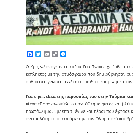
Facebook
Twitter
Email
Copy
Messenger
Link
Ο Κρις Φλάναγκαν του «FourFourTwo» είχε έρθει στη
έκπληκτος με την ατμόσφαιρα που δημιούργησαν οι φ
άρθρο στο γνωστό αγγλικό περιοδικό και μίλησε στον 
Για την… ιδέα της παρουσίας του στην Τούμπα κα
είπε:
«Παρακολουθώ το πρωτάθλημα φέτος και βλέπει 
πρωτάθλημα. Έβλεπα τι έγινε και πέρσι που έφτασε
αντιπαλότητα που υπάρχει με τον Ολυμπιακό και βρ