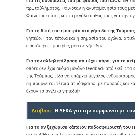
Για τις συνομιλίες του με φίλους του ΠΑΟΚ:
«Ήταν 
πρωταθλήματος. Φαινόταν η ανυπομονησία τους μετά
Φαίνεται επίσης και το μεγάλο πάθος τους για την 
Για τη δική του εμπειρία στο γήπεδο της Τούμπας
γήπεδο. Ήταν τέτοια και η σημασία του αγώνα, ο τίτ
ωραιότερες εμπειρίες μου σε γήπεδο».
Για την αλληλεπίδραση που έχει πάρει για το κεί
οπότε δεν έχω ακόμα μεγάλο feedback από εκεί. Στα 
της Τούμπας, είδα να υπάρχει μεγάλος ενθουσιασμός
δημιουργείται τέτοια ατμόσφαιρα, με πυρσούς και κ
έχουν τα αγγλικά γήπεδα!»
Διάβασε
H ΔΕΚΑ για την συμφωνία με το
Για το αν ξεχώρισε κάποιον ποδοσφαιριστή του Π
στιγμή! Ήταν πολύ ενδιαφέρουσα η εμπειρία. Θα ήτα