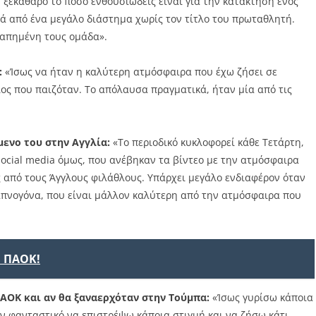
ξεκάθαρο το πόσο ενθουσιώδεις είναι για την κατάκτηση ενός
 από ένα μεγάλο διάστημα χωρίς τον τίτλο του πρωταθλητή.
αγαπημένη τους ομάδα».
:
«Ίσως να ήταν η καλύτερη ατμόσφαιρα που έχω ζήσει σε
λος που παιζόταν. Το απόλαυσα πραγματικά, ήταν μία από τις
μενο του στην Αγγλία:
«Το περιοδικό κυκλοφορεί κάθε Τετάρτη,
social media όμως, που ανέβηκαν τα βίντεο με την ατμόσφαιρα
 από τους Άγγλους φιλάθλους. Υπάρχει μεγάλο ενδιαφέρον όταν
απνογόνα, που είναι μάλλον καλύτερη από την ατμόσφαιρα που
ν ΠΑΟΚ!
ΑΟΚ και αν θα ξαναερχόταν στην Τούμπα:
«Ίσως γυρίσω κάποια
ν φανταστικό να επιστρέψω κάποια στιγμή και να ζήσω κάτι