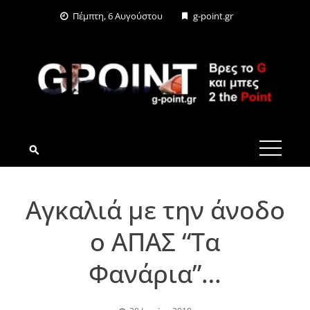
Skip
Πέμπτη, 6 Αυγούστου
g-point.gr
to
content
G-POINT.GR
Αγκαλιά με την άνοδο
ο ΑΠΑΣ “Τα
Φανάρια”…