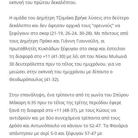
εκπνοή του πρώτου δεκαλέπτου.
Η ομάδα του Δημήτρη Τζομάκα βρήκε λύσεις στο δεύτερο
δεκάλεπτο και δεν άφησαν αρχικά τους “ορεινούς” να
ξεφύγουν στο σκορ (21-19, 26-24, 30-28). Με πόντους από
τους Δημήτρη Πρόκο και Γιάννη Γιαννούλη, οι
πρωταθλητές Κυκλάδων ξέφυγαν στο σκορ και έστειλαν
τη διαφορά στο +11 (41-30) με λέι απ του Νίκου Μυλωνά
30 δευτερόλεπτα πριν το τέλος του ημιχρόνου, για να
μειώσει στην εκπνοή του ημιχρόνου με δίποντο ο
Θεοδωρόπουλος (41-32).
Στην επανάληψη, ένα τρίποντο από τη γωνία του Σπύρου
Μάκαρη 6:35 πριν το τέλος της τρίτης περιόδου έφερε
ξανά τη διαφορά στο +11 (48-37), με τους Κώους να
αντιδρούν και με δύο συνεχόμενα τρίποντα από τους
Δρόσο και Αντωνόπουλο να κάνουν το 52-47. Τα Φανάρια
απάντησαν με σερί 5-0 και ξέφυγαν 57-47 με