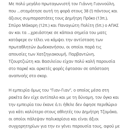
Με πολύ μεγάλο πρωταγωνιστή τον Γιάννη Γιαννούλη,
που …σταμάτησε αυτή τη φορά στους 38 (!) πόντους και
άξιους συμπαραστάτες τους Δημήτρη Πρόκο (13π.),
Σπύρο Μάκαρη (12π.) και Παναγιώτη Πολίτη (5π.) ο ΑΠΑΣ
αν και τα …χρειάστηκε σε κάποια σημεία του ματς
κατάφερε εν τέλει να κάμψει την αντίσταση των
πρωταθλητών Δωδεκανήσου, οι οποίοι παρά τις
απουσίες των Χατζηγιακουμή, Παρβαντώνη,
Τζουρτζιώτη και Βασιλείου είχαν πολύ καλή παρουσία
στο παρκέ και αρκετές φορές έφτασαν σε απόσταση
αναπνοής στο σκορ.
Η εμπειρία όμως του “Γιαν-Γιαν”, ο οποίος μέσα στη
ρακέτα δεν είχε αντίπαλο και με τη δύναμη, τον όγκο και
την εμπειρία του έκανε ό,τι ήθελε δεν άφησε περιθώριο
για κάτι καλύτερο στους αθλητές του Δημήτρη Τζομάκα,
οι οποίοι πάλεψαν παλικαρίσια και είναι άξιοι
συγχαρητηρίων για την εν γένει παρουσία τους, αφού με