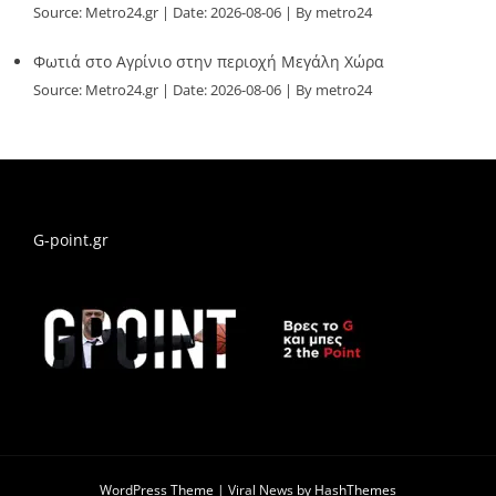
Source:
Metro24.gr
Date: 2026-08-06
By metro24
Φωτιά στο Αγρίνιο στην περιοχή Μεγάλη Χώρα
Source:
Metro24.gr
Date: 2026-08-06
By metro24
G-point.gr
WordPress Theme
|
Viral News
by HashThemes