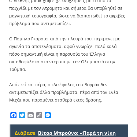
Ο διεθνής μπακ-χαφ είχε ενοχλήσεις μετά από το
παιχνίδι με τον Ατρόμητο και σήμερα θα υποβληθεί σε
μαγνητική τομογραφία, ώστε να διαπιστωθεί το ακριβές
πρόβλημα που αντιμετωπίζει.
Ο Πάμπλο Γκαρσία, από την πλευρά του, περιμένει με
αγωνία τα αποτελέσματα, αφού γνωρίζει πολύ καλά
πόσο σημαντική είναι η παρουσία του Έλληνα
οπισθοφύλακα στο ντέρμπι με τον Ολυμπιακό στην
Τούμπα.
Από εκεί και πέρα, ο «Δικέφαλος του Βορρά» δεν
αντιμετωπίζει άλλα προβλήματα, πέρα από τον Ενέα
Μιχάι που παραμένει σταθερά εκτός δράσης.
Facebook
Twitter
Email
Copy
Messenger
Link
Διάβασε
Βίτορ Μπρούνο: «Παρά τη νίκη