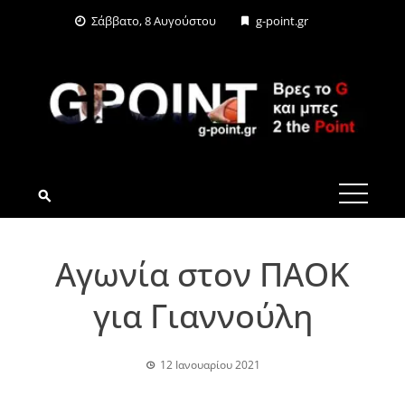
Skip
Σάββατο, 8 Αυγούστου
g-point.gr
to
content
G-POINT.GR
Αγωνία στον ΠΑΟΚ
για Γιαννούλη
12 Ιανουαρίου 2021