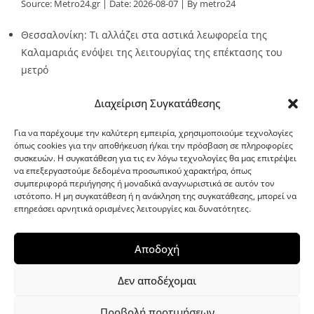
Source:
Metro24.gr
Date: 2026-08-07
By metro24
Θεσσαλονίκη: Τι αλλάζει στα αστικά λεωφορεία της
Καλαμαριάς ενόψει της λειτουργίας της επέκτασης του
μετρό
Source:
Metro24.gr
Date: 2026-08-07
By metro24
Διαχείριση Συγκατάθεσης
Για να παρέχουμε την καλύτερη εμπειρία, χρησιμοποιούμε τεχνολογίες
όπως cookies για την αποθήκευση ή/και την πρόσβαση σε πληροφορίες
συσκευών. Η συγκατάθεση για τις εν λόγω τεχνολογίες θα μας επιτρέψει
να επεξεργαστούμε δεδομένα προσωπικού χαρακτήρα, όπως
G-point.gr
συμπεριφορά περιήγησης ή μοναδικά αναγνωριστικά σε αυτόν τον
ιστότοπο. Η μη συγκατάθεση ή η ανάκληση της συγκατάθεσης, μπορεί να
επηρεάσει αρνητικά ορισμένες λειτουργίες και δυνατότητες.
Αποδοχή
Δεν αποδέχομαι
Προβολή προτιμήσεων