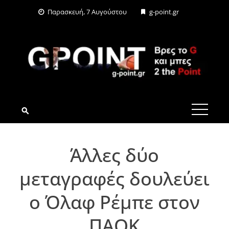
Skip
Παρασκευή, 7 Αυγούστου
g-point.gr
to
content
G-POINT.GR
Άλλες δύο
μεταγραφές δουλεύει
ο Όλαφ Ρέμπε στον
ΠΑΟΚ