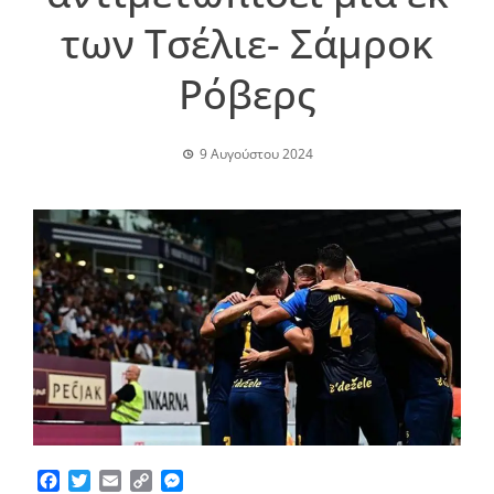
των Τσέλιε- Σάμροκ
Ρόβερς
9 Αυγούστου 2024
Facebook
Twitter
Email
Copy
Messenger