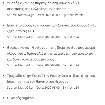
Υψηλός κίνδυνος πυρκαγιάς στη Χαλκιδική – Οι
συστάσεις της Πολιτικής Προστασίας
Source:
Metro24.gr
Date: 2026-08-09
By Stella Patsia
Ιράν: Υπό όρους το άνοιγμα των Στενών του Ορμούζ – Τι
ζητά από τις ΗΠΑ
Source:
Metro24.gr
Date: 2026-08-09
By metro24
Θεοδωρικάκος: Η ενίσχυση της βιομηχανίας μας αφορά
όλους, γιατί διασφαλίζει την ανάπτυξη, την ασφάλεια
και δίνει καλύτερους μισθούς
Source:
Metro24.gr
Date: 2026-08-09
By metro24
Τραγωδία στην Πάρο: Στον Εισαγγελέα ο ιδιοκτήτης του
beach bar για τον θάνατο του 4χρονου
Source:
Metro24.gr
Date: 2026-08-09
By metro24
Ο καιρός σήμερα
Source:
Metro24.gr
Date: 2026-08-09
By metro24