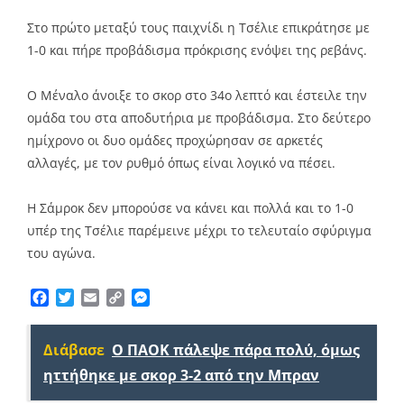
Link
Στο πρώτο μεταξύ τους παιχνίδι η Τσέλιε επικράτησε με
1-0 και πήρε προβάδισμα πρόκρισης ενόψει της ρεβάνς.
Ο Μέναλο άνοιξε το σκορ στο 34ο λεπτό και έστειλε την
ομάδα του στα αποδυτήρια με προβάδισμα. Στο δεύτερο
ημίχρονο οι δυο ομάδες προχώρησαν σε αρκετές
αλλαγές, με τον ρυθμό όπως είναι λογικό να πέσει.
Η Σάμροκ δεν μπορούσε να κάνει και πολλά και το 1-0
υπέρ της Τσέλιε παρέμεινε μέχρι το τελευταίο σφύριγμα
του αγώνα.
Facebook
Twitter
Email
Copy
Messenger
Link
Διάβασε
Ο ΠΑΟΚ πάλεψε πάρα πολύ, όμως
ηττήθηκε με σκορ 3-2 από την Μπραν