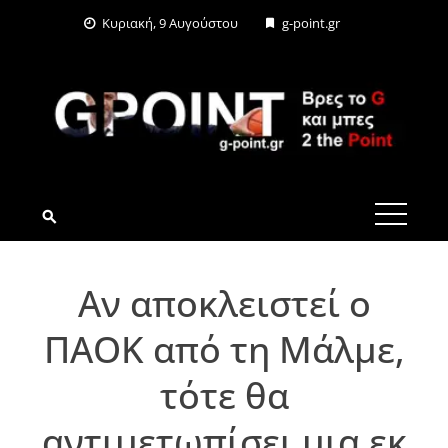
Skip
Κυριακή, 9 Αυγούστου
g-point.gr
to
content
G-POINT.GR
Αν αποκλειστεί ο
ΠΑΟΚ από τη Μάλμε,
τότε θα
αντιμετωπίσει μια εκ