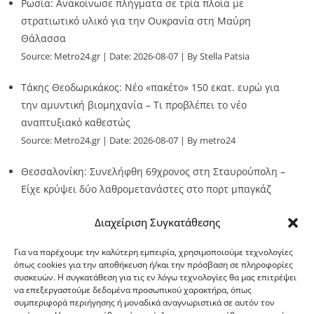
Ρωσία: Ανακοίνωσε πλήγματα σε τρία πλοία με
στρατιωτικό υλικό για την Ουκρανία στη Μαύρη
Θάλασσα
Source:
Metro24.gr
Date: 2026-08-07
By Stella Patsia
Τάκης Θεοδωρικάκος: Νέο «πακέτο» 150 εκατ. ευρώ για
την αμυντική βιομηχανία – Τι προβλέπει το νέο
αναπτυξιακό καθεστώς
Source:
Metro24.gr
Date: 2026-08-07
By metro24
Θεσσαλονίκη: Συνελήφθη 69χρονος στη Σταυρούπολη –
Είχε κρύψει δύο λαθρομετανάστες στο πορτ μπαγκάζ
Source:
Metro24.gr
Date: 2026-08-07
By Stella Patsia
Διαχείριση Συγκατάθεσης
Για να παρέχουμε την καλύτερη εμπειρία, χρησιμοποιούμε τεχνολογίες
όπως cookies για την αποθήκευση ή/και την πρόσβαση σε πληροφορίες
συσκευών. Η συγκατάθεση για τις εν λόγω τεχνολογίες θα μας επιτρέψει
να επεξεργαστούμε δεδομένα προσωπικού χαρακτήρα, όπως
G-point.gr
συμπεριφορά περιήγησης ή μοναδικά αναγνωριστικά σε αυτόν τον