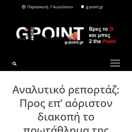
Skip
Παρασκευή, 7 Αυγούστου
g-point.gr
to
content
G-POINT.GR
Αναλυτικό ρεπορτάζ:
Προς επ’ αόριστον
διακοπή το
πρωτάθλημα της